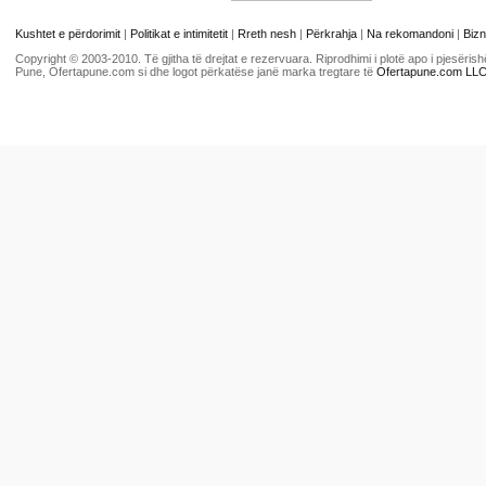
Kushtet e përdorimit
|
Politikat e intimitetit
|
Rreth nesh
|
Përkrahja
|
Na rekomandoni
|
Bizn
Copyright © 2003-2010. Të gjitha të drejtat e rezervuara. Riprodhimi i plotë apo i pjesër
Pune, Ofertapune.com si dhe logot përkatëse janë marka tregtare të
Ofertapune.com LL