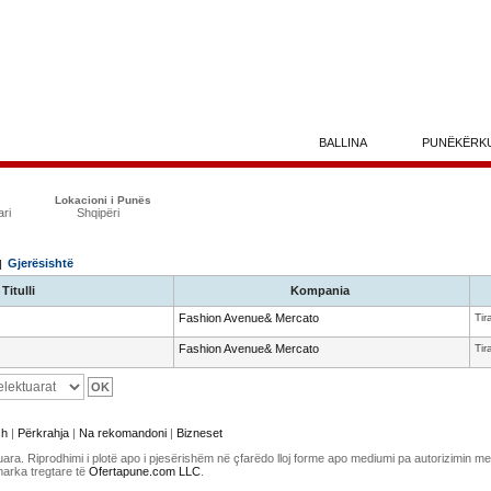
BALLINA
PUNËKËRK
Lokacioni i Punës
ari
Shqipëri
Gjerësishtë
 |
Titulli
Kompania
Fashion Avenue& Mercato
Tir
Fashion Avenue& Mercato
Tir
sh
|
Përkrahja
|
Na rekomandoni
|
Bizneset
uara. Riprodhimi i plotë apo i pjesërishëm në çfarëdo lloj forme apo mediumi pa autorizimin 
marka tregtare të
Ofertapune.com LLC
.