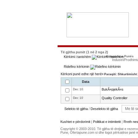
Të gjitha punët (1 në 2 nga 2)
Kategoria e Punës
Kërkimi i tanishëm
Industri/Prodhimt
Ridefino kërkimin
Kërkoni punë edhe një herë»
Paraqiti: Shkurtimisht
Data
Dec 10
BukÃ«pjekÃ«s
Dec 10
Quality Controller
Selekto të gjitha
/
Deselekto të gjitha
Kushtet e përdorimit
|
Politikat e intimitetit
|
Rreth ne
Copyright © 2003-2010. Të gjitha të drejtat e rezerv
Pune, Ofertapune.com si dhe logot përkatëse janë 