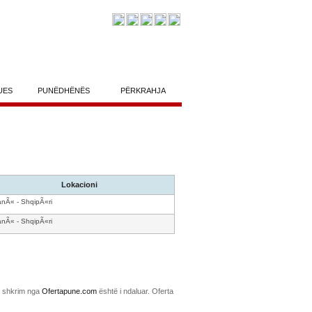
UES
PUNËDHËNËS
PËRKRAHJA
Lokacioni
anÃ« - ShqipÃ«ri
anÃ« - ShqipÃ«ri
me shkrim nga
Ofertapune.com
është i ndaluar. Oferta