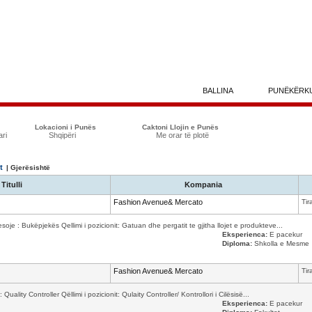
BALLINA
PUNËKËRK
Lokacioni i Punës
Caktoni Llojin e Punës
ari
Shqipëri
Me orar të plotë
t
| Gjerësishtë
Titulli
Kompania
Fashion Avenue& Mercato
Tir
je : Bukëpjekës Qellimi i pozicionit: Gatuan dhe pergatit te gjitha llojet e produkteve...
Eksperienca:
E pacekur
Diploma:
Shkolla e Mesme
Fashion Avenue& Mercato
Tir
ity Controller Qëllimi i pozicionit: Qulaity Controller/ Kontrollori i Cilësisë...
Eksperienca:
E pacekur