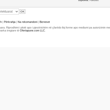
Diploma:
Fakultet
sh
|
Përkrahja
|
Na rekomandoni
|
Bizneset
uara. Riprodhimi i plotë apo i pjesërishëm në çfarëdo lloj forme apo mediumi pa autorizimin 
marka tregtare të
Ofertapune.com LLC
.