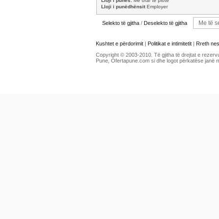
Lloji i punës:
Me orar të plotë
Lloji i punëdhënsit
Employer
Selekto të gjitha
/
Deselekto të gjitha
Kushtet e përdorimit
|
Politikat e intimitetit
|
Rreth ne
Copyright © 2003-2010. Të gjitha të drejtat e rezerv
Pune, Ofertapune.com si dhe logot përkatëse janë 