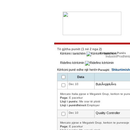
Të gjitha punët (1 në 2 nga 2)
Kategoria e Punës
Kërkimi i tanishëm
Industri/Prodhimt
Ridefino kërkimin
Kërkoni punë edhe një herë»
Shkurtimish
Paraqiti:
Data
Dec 10
BukÃ«pjekÃ«s
Mercato Italia pjese e Megatek Grup, kerkon te puneso
Paga:
E pacekur
Lloji i punës:
Me orar të plotë
Lloji i punëdhënsit
Employer
Dec 10
Quality Controller
Mercato pjese e Megatek Grup, kerkon te punesoje : Qual
Paga:
E pacekur