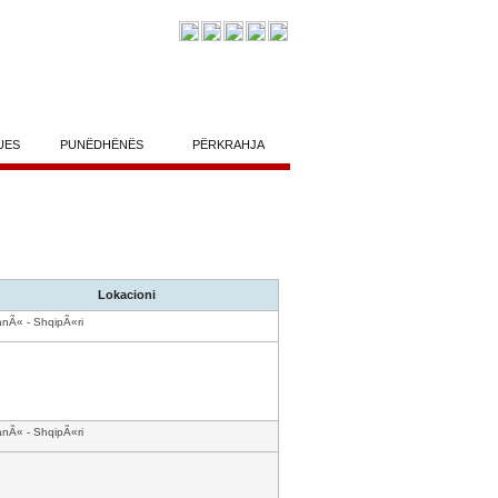
UES
PUNËDHËNËS
PËRKRAHJA
Lokacioni
anÃ« - ShqipÃ«ri
anÃ« - ShqipÃ«ri