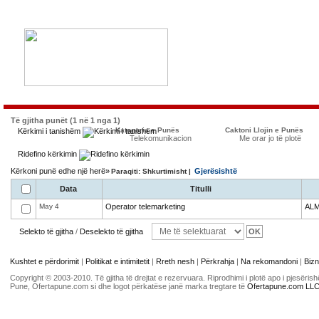
Të gjitha punët (1 në 1 nga 1)
Kategoria e Punës
Caktoni Llojin e Punës
Kërkimi i tanishëm
Telekomunikacion
Me orar jo të plotë
Ridefino kërkimin
Kërkoni punë edhe një herë»
Gjerësishtë
Paraqiti: Shkurtimisht |
Data
Titulli
May 4
Operator telemarketing
AL
Selekto të gjitha
/
Deselekto të gjitha
Kushtet e përdorimit
|
Politikat e intimitetit
|
Rreth nesh
|
Përkrahja
|
Na rekomandoni
|
Bizn
Copyright © 2003-2010. Të gjitha të drejtat e rezervuara. Riprodhimi i plotë apo i pjesër
Pune, Ofertapune.com si dhe logot përkatëse janë marka tregtare të
Ofertapune.com LL