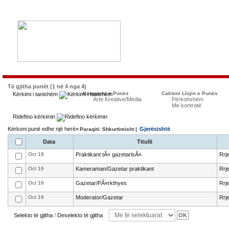
Të gjitha punët (1 në 4 nga 4)
Kategoria e Punës
Caktoni Llojin e Punës
Kërkimi i tanishëm
Arte Kreative/Media
Përkohshëm
Me kontratë
Ridefino kërkimin
Kërkoni punë edhe një herë»
Gjerësishtë
Paraqiti: Shkurtimisht |
Data
Titulli
Oct 16
Praktikant tÃ« gazetarisÃ«
Rrj
Oct 16
Kameraman/Gazetar praktikant
Rrj
Oct 16
Gazetar/PÃ«rkthyes
Rrj
Oct 16
Moderator/Gazetar
Rrj
Selekto të gjitha
/
Deselekto të gjitha