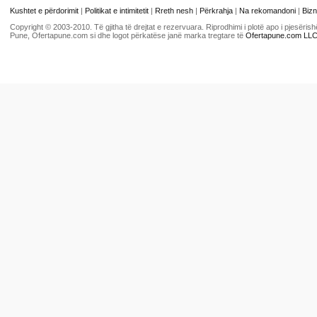
Kushtet e përdorimit
|
Politikat e intimitetit
|
Rreth nesh
|
Përkrahja
|
Na rekomandoni
|
Bizn
Copyright © 2003-2010. Të gjitha të drejtat e rezervuara. Riprodhimi i plotë apo i pjesër
Pune, Ofertapune.com si dhe logot përkatëse janë marka tregtare të
Ofertapune.com LL