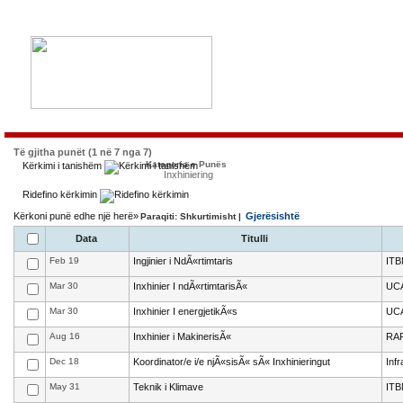
Të gjitha punët (1 në 7 nga 7)
Kategoria e Punës
Kërkimi i tanishëm
Inxhiniering
Ridefino kërkimin
Kërkoni punë edhe një herë»
Gjerësishtë
Paraqiti: Shkurtimisht |
Data
Titulli
Feb 19
Ingjinier i NdÃ«rtimtaris
ITB
Mar 30
Inxhinier I ndÃ«rtimtarisÃ«
UC
Mar 30
Inxhinier I energjetikÃ«s
UC
Aug 16
Inxhinier i MakinerisÃ«
RAF
Dec 18
Koordinator/e i/e njÃ«sisÃ« sÃ« Inxhinieringut
Infr
May 31
Teknik i Klimave
ITB