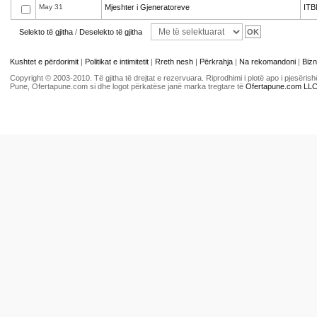
May 31
Mjeshter i Gjeneratoreve
ITB
Selekto të gjitha
/
Deselekto të gjitha
Kushtet e përdorimit
|
Politikat e intimitetit
|
Rreth nesh
|
Përkrahja
|
Na rekomandoni
|
Bizn
Copyright © 2003-2010. Të gjitha të drejtat e rezervuara. Riprodhimi i plotë apo i pjesër
Pune, Ofertapune.com si dhe logot përkatëse janë marka tregtare të
Ofertapune.com LL