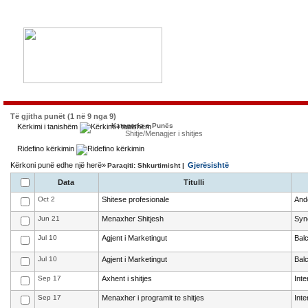
Të gjitha punët (1 në 9 nga 9)
Kategoria e Punës
Kërkimi i tanishëm
Shitje/Menagjer i shitjes
Ridefino kërkimin
Kërkoni punë edhe një herë»
Gjerësishtë
Paraqiti: Shkurtimisht |
Data
Titulli
Oct 2
Shitese profesionale
And
Jun 21
Menaxher Shitjesh
Syn
Jul 10
Agjent i Marketingut
Bal
Jul 10
Agjent i Marketingut
Bal
Sep 17
Axhent i shitjes
Int
Sep 17
Menaxher i programit te shitjes
Int