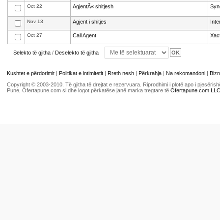
Oct 22
AgjentÃ« shitjesh
Syn
Nov 13
Agjent i shitjes
Int
Oct 27
Call Agent
Xact
Selekto të gjitha
/
Deselekto të gjitha
Kushtet e përdorimit
|
Politikat e intimitetit
|
Rreth nesh
|
Përkrahja
|
Na rekomandoni
|
Bizn
Copyright © 2003-2010. Të gjitha të drejtat e rezervuara. Riprodhimi i plotë apo i pjesër
Pune, Ofertapune.com si dhe logot përkatëse janë marka tregtare të
Ofertapune.com LL