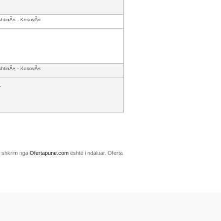
shtinÃ« - KosovÃ«
shtinÃ« - KosovÃ«
.
me shkrim nga
Ofertapune.com
është i ndaluar. Oferta