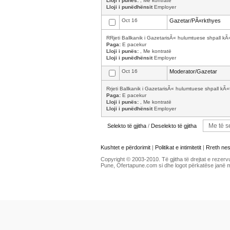
Lloji i punës:
, Me kontratë
Lloji i punëdhënsit
Employer
Oct 16
Gazetar/PÃ«rkthyes
RRjeti Ballkanik i GazetarisÃ« hulumtuese shpall k
Paga:
E pacekur
Lloji i punës:
, Me kontratë
Lloji i punëdhënsit
Employer
Oct 16
Moderator/Gazetar
Rrjeti Ballkanik i GazetarisÃ« hulumtuese shpall k
Paga:
E pacekur
Lloji i punës:
, Me kontratë
Lloji i punëdhënsit
Employer
Selekto të gjitha
/
Deselekto të gjitha
Kushtet e përdorimit
|
Politikat e intimitetit
|
Rreth ne
Copyright © 2003-2010. Të gjitha të drejtat e rezerv
Pune, Ofertapune.com si dhe logot përkatëse janë 