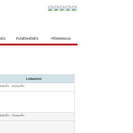
UES
PUNËDHËNËS
PËRKRAHJA
Lokacioni
shtinÃ« - KosovÃ«
shtinÃ« - KosovÃ«