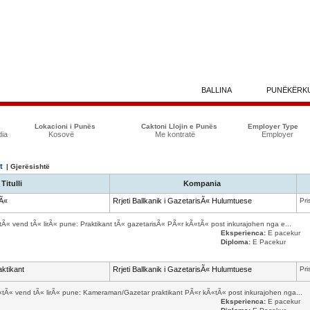
BALLINA
PUNËKËRK
Lokacioni i Punës
Caktoni Llojin e Punës
Employer Type
dia
Kosovë
Me kontratë
Employer
t
| Gjerësishtë
Titulli
Kompania
sÃ«
Rrjeti Ballkanik i GazetarisÃ« Hulumtuese
Pri
«tÃ« vend tÃ« lirÃ« pune: Praktikant tÃ« gazetarisÃ« PÃ«r kÃ«tÃ« post inkurajohen nga e...
Eksperienca:
E pacekur
Diploma:
E Pacekur
ktikant
Rrjeti Ballkanik i GazetarisÃ« Hulumtuese
Pri
Ã«tÃ« vend tÃ« lirÃ« pune: Kameraman/Gazetar praktikant PÃ«r kÃ«tÃ« post inkurajohen nga...
Eksperienca:
E pacekur