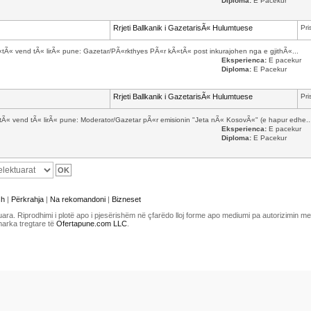
Diploma:
E Pacekur
Rrjeti Ballkanik i GazetarisÃ« Hulumtuese
Pri
Ã«tÃ« vend tÃ« lirÃ« pune: Gazetar/PÃ«rkthyes PÃ«r kÃ«tÃ« post inkurajohen nga e gjithÃ«...
Eksperienca:
E pacekur
Diploma:
E Pacekur
Rrjeti Ballkanik i GazetarisÃ« Hulumtuese
Pri
Ã«tÃ« vend tÃ« lirÃ« pune: Moderator/Gazetar pÃ«r emisionin "Jeta nÃ« KosovÃ«" (e hapur edhe..
Eksperienca:
E pacekur
Diploma:
E Pacekur
sh
|
Përkrahja
|
Na rekomandoni
|
Bizneset
uara. Riprodhimi i plotë apo i pjesërishëm në çfarëdo lloj forme apo mediumi pa autorizimin 
marka tregtare të
Ofertapune.com LLC
.