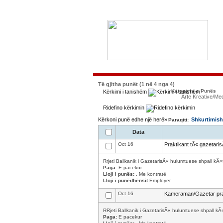
Të gjitha punët (1 në 4 nga 4)
Kategoria e Punës
Kërkimi i tanishëm
Arte Kreative/Me
Ridefino kërkimin
Kërkoni punë edhe një herë»
Shkurtimish
Paraqiti:
Data
Oct 16
Praktikant tÃ« gazetari
Rrjeti Ballkanik i GazetarisÃ« hulumtuese shpall kÃ
Paga:
E pacekur
Lloji i punës:
, Me kontratë
Lloji i punëdhënsit
Employer
Oct 16
Kameraman/Gazetar pra
RRjeti Ballkanik i GazetarisÃ« hulumtuese shpall k
Paga:
E pacekur