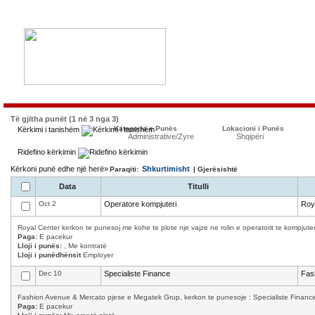
Të gjitha punët (1 në 3 nga 3)
Kategoria e Punës
Lokacioni i Punës
Kërkimi i tanishëm
Administrative/Zyre
Shqipëri
Ridefino kërkimin
Kërkoni punë edhe një herë»
Shkurtimisht
Paraqiti:
| Gjerësishtë
Data
Titulli
Oct 2
Operatore kompjuteri
Roy
Royal Center kerkon te punesoj me kohe te plote nje vajze ne rolin e operatorit te kompjuter
Paga:
E pacekur
Lloji i punës:
, Me kontratë
Lloji i punëdhënsit
Employer
Dec 10
Specialiste Finance
Fas
Fashion Avenue & Mercato pjese e Megatek Grup, kerkon te punesoje : Specialiste Finance K
Paga:
E pacekur