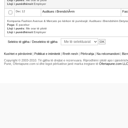
Lloji i punës:
Me orar të plotë
Lloji i punëdhënsit
Employer
Dec 12
Auditues i BrendshÃ«m
Fas
Kompania Fashion Avenue & Mercato po kërkon të punësojë: Auditues i Brendshëm Detyrat 
Paga:
E pacekur
Lloji i punës:
Me orar të plotë
Lloji i punëdhënsit
Employer
Selekto të gjitha
/
Deselekto të gjitha
Kushtet e përdorimit
|
Politikat e intimitetit
|
Rreth nesh
|
Përkrahja
|
Na rekomandoni
|
Bizn
Copyright © 2003-2010. Të gjitha të drejtat e rezervuara. Riprodhimi i plotë apo i pjesër
Pune, Ofertapune.com si dhe logot përkatëse janë marka tregtare të
Ofertapune.com LL