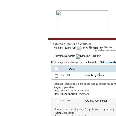
Të gjitha punët (1 në 2 nga 2)
Kategoria e Punës
Kërkimi i tanishëm
Industri/Prodhimt
Ridefino kërkimin
Kërkoni punë edhe një herë»
Shkurtimish
Paraqiti:
Data
Dec 10
BukÃ«pjekÃ«s
Mercato Italia pjese e Megatek Grup, kerkon te puneso
Paga:
E pacekur
Lloji i punës:
Me orar të plotë
Lloji i punëdhënsit
Employer
Dec 10
Quality Controller
Mercato pjese e Megatek Grup, kerkon te punesoje : Qual
Paga:
E pacekur