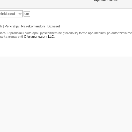
Diploma:
Fakultet
sh
|
Përkrahja
|
Na rekomandoni
|
Bizneset
uara. Riprodhimi i plotë apo i pjesërishëm në çfarëdo lloj forme apo mediumi pa autorizimin 
marka tregtare të
Ofertapune.com LLC
.