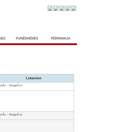
UES
PUNËDHËNËS
PËRKRAHJA
Lokacioni
anÃ« - ShqipÃ«ri
anÃ« - ShqipÃ«ri