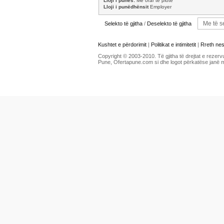
Lloji i punës:
Me orar të plotë
Lloji i punëdhënsit
Employer
Selekto të gjitha
/
Deselekto të gjitha
Kushtet e përdorimit
|
Politikat e intimitetit
|
Rreth ne
Copyright © 2003-2010. Të gjitha të drejtat e rezerv
Pune, Ofertapune.com si dhe logot përkatëse janë 