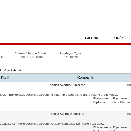
BALLINA
PUNËKËRK
Caktoni Llojin e Punës
Employer Type
ari
Me orar të plotë
Employer
t
| Gjerësishtë
Titulli
Kompania
Fashion Avenue& Mercato
Tir
je : Bukëpjekës Qellimi i pozicionit: Gatuan dhe pergatit te gjitha llojet e produkteve...
Eksperienca:
E pacekur
Diploma:
Shkolla e Mesme
Fashion Avenue& Mercato
Tir
ity Controller Qëllimi i pozicionit: Qulaity Controller/ Kontrollori i Cilësisë...
Eksperienca:
E pacekur