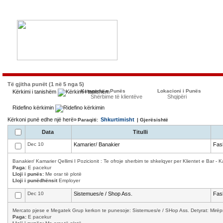
Të gjitha punët (1 në 5 nga 5)
Kategoria e Punës
Lokacioni i Punës
Kërkimi i tanishëm
Shërbime të klientëve
Shqipëri
Ridefino kërkimin
Kërkoni punë edhe një herë»
Shkurtimisht
Paraqiti:
| Gjerësishtë
Data
Titulli
Dec 10
Kamarier/ Banakier
Fas
Banakier/ Kamarier Qellimi I Pozicionit : Te ofroje sherbim te shkelqyer per Klientet e Bar - K
Paga:
E pacekur
Lloji i punës:
Me orar të plotë
Lloji i punëdhënsit
Employer
Dec 10
Sistemues/e / Shop Ass.
Fas
Mercato pjese e Megatek Grup kerkon te punesoje: Sistemues/e / SHop Ass. Detyrat: Mirëpret
Paga:
E pacekur