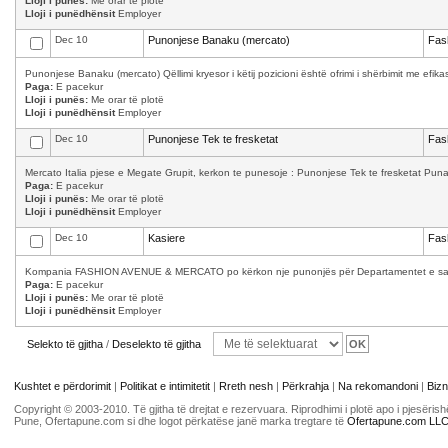
Lloji i punës:
Me orar të plotë
Lloji i punëdhënsit
Employer
Dec 10
Punonjese Banaku (mercato)
Fas
Punonjese Banaku (mercato) Qëllimi kryesor i këtij pozicioni është ofrimi i shërbimit me efika
Paga:
E pacekur
Lloji i punës:
Me orar të plotë
Lloji i punëdhënsit
Employer
Dec 10
Punonjese Tek te fresketat
Fas
Mercato Italia pjese e Megate Grupit, kerkon te punesoje : Punonjese Tek te fresketat Puna 
Paga:
E pacekur
Lloji i punës:
Me orar të plotë
Lloji i punëdhënsit
Employer
Dec 10
Kasiere
Fas
Kompania FASHION AVENUE & MERCATO po kërkon nje punonjës për Departamentet e saj: Kas
Paga:
E pacekur
Lloji i punës:
Me orar të plotë
Lloji i punëdhënsit
Employer
Selekto të gjitha
/
Deselekto të gjitha
Kushtet e përdorimit
|
Politikat e intimitetit
|
Rreth nesh
|
Përkrahja
|
Na rekomandoni
|
Bizn
Copyright © 2003-2010. Të gjitha të drejtat e rezervuara. Riprodhimi i plotë apo i pjesër
Pune, Ofertapune.com si dhe logot përkatëse janë marka tregtare të
Ofertapune.com LL