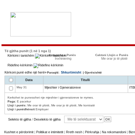
Të gjitha punët (1 në 1 nga 1)
Kategoria e Punës
Caktoni Llojin e Punës
Kërkimi i tanishëm
Inxhiniering
Me orar jo të plotë
Ridefino kërkimin
Kërkoni punë edhe një herë»
Shkurtimisht
Paraqiti:
| Gjerësishtë
Data
Titulli
May 31
Mjeshter i Gjeneratoreve
ITB
Kerkohet te punesohet nje mjeshter i gjeneratoreve te rrymes.
Paga:
E pacekur
Lloji i punës:
Me orar të plotë, Me orar jo të plotë, Me kontratë
Lloji i punëdhënsit
Employer
Selekto të gjitha
/
Deselekto të gjitha
Kushtet e përdorimit
|
Politikat e intimitetit
|
Rreth nesh
|
Përkrahja
|
Na rekomandoni
|
Bizn