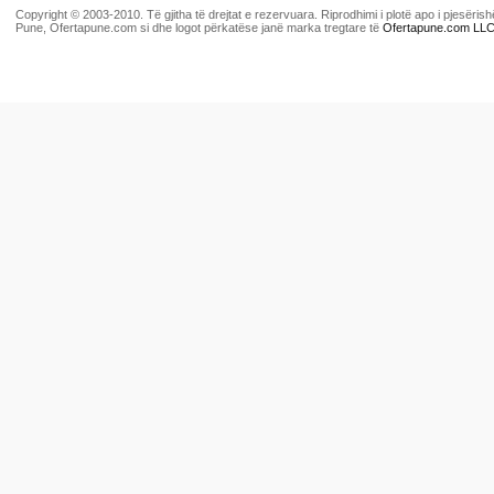
Copyright © 2003-2010. Të gjitha të drejtat e rezervuara. Riprodhimi i plotë apo i pjesër
Pune, Ofertapune.com si dhe logot përkatëse janë marka tregtare të
Ofertapune.com LL