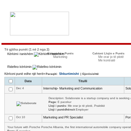
Të gjitha punët (1 në 2 nga 2)
Kategoria e Punës
Caktoni Llojin e Punës
Kërkimi i tanishëm
Marketing
Me orar jo të plotë
Me kontratë
Ridefino kërkimin
Kërkoni punë edhe një herë»
Shkurtimisht
Paraqiti:
| Gjerësishtë
Data
Titulli
Dec 4
Internship- Marketing and Communication
Sol
Description: Solaborate is a startup company and is seeking a
Paga:
E pacekur
Lloji i punës:
Me orar jo të plotë, Praktikë
Lloji i punëdhënsit
Employer
Oct 10
Marketing and PR Specialist
Por
Your future with Porsche Porsche Albania, the first international automobile company operati
Paga:
E pacekur