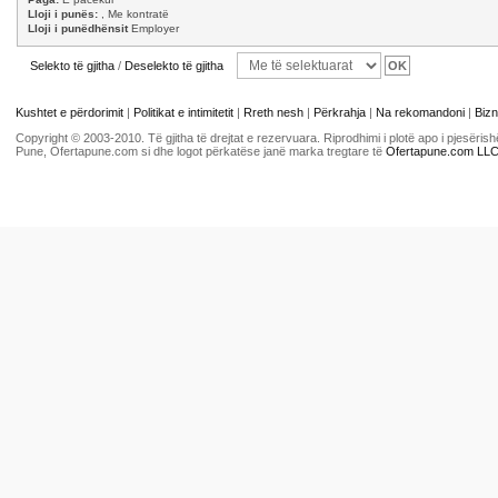
Lloji i punës:
, Me kontratë
Lloji i punëdhënsit
Employer
Selekto të gjitha
/
Deselekto të gjitha
Kushtet e përdorimit
|
Politikat e intimitetit
|
Rreth nesh
|
Përkrahja
|
Na rekomandoni
|
Bizn
Copyright © 2003-2010. Të gjitha të drejtat e rezervuara. Riprodhimi i plotë apo i pjesër
Pune, Ofertapune.com si dhe logot përkatëse janë marka tregtare të
Ofertapune.com LL