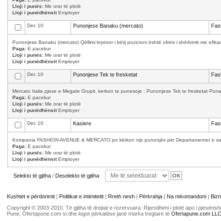
Lloji i punës:
Me orar të plotë
Lloji i punëdhënsit
Employer
Dec 10
Punonjese Banaku (mercato)
Fas
Punonjese Banaku (mercato) Qëllimi kryesor i këtij pozicioni është ofrimi i shërbimit me efika
Paga:
E pacekur
Lloji i punës:
Me orar të plotë
Lloji i punëdhënsit
Employer
Dec 10
Punonjese Tek te fresketat
Fas
Mercato Italia pjese e Megate Grupit, kerkon te punesoje : Punonjese Tek te fresketat Puna 
Paga:
E pacekur
Lloji i punës:
Me orar të plotë
Lloji i punëdhënsit
Employer
Dec 10
Kasiere
Fas
Kompania FASHION AVENUE & MERCATO po kërkon nje punonjës për Departamentet e saj: Kas
Paga:
E pacekur
Lloji i punës:
Me orar të plotë
Lloji i punëdhënsit
Employer
Selekto të gjitha
/
Deselekto të gjitha
Kushtet e përdorimit
|
Politikat e intimitetit
|
Rreth nesh
|
Përkrahja
|
Na rekomandoni
|
Bizn
Copyright © 2003-2010. Të gjitha të drejtat e rezervuara. Riprodhimi i plotë apo i pjesër
Pune, Ofertapune.com si dhe logot përkatëse janë marka tregtare të
Ofertapune.com LL