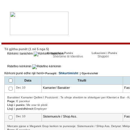
Të gjitha punët (1 në 5 nga 5)
Kategoria e Punës
Lokacioni i Punës
Kërkimi i tanishëm
Shërbime të klientëve
Shqipëri
Ridefino kërkimin
Kërkoni punë edhe një herë»
Shkurtimisht
Paraqiti:
| Gjerësishtë
Data
Titulli
Dec 10
Kamarier/ Banakier
Fas
Banakier/ Kamarier Qellimi I Pozicionit : Te ofroje sherbim te shkelqyer per Klientet e Bar - K
Paga:
E pacekur
Lloji i punës:
Me orar të plotë
Lloji i punëdhënsit
Employer
Dec 10
Sistemues/e / Shop Ass.
Fas
Mercato pjese e Megatek Grup kerkon te punesoje: Sistemues/e / SHop Ass. Detyrat: Mirëpret
Paga:
E pacekur