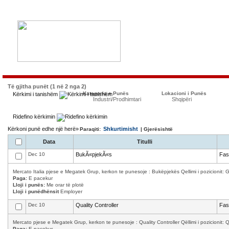
Të gjitha punët (1 në 2 nga 2)
Kategoria e Punës
Lokacioni i Punës
Kërkimi i tanishëm
Industri/Prodhimtari
Shqipëri
Ridefino kërkimin
Kërkoni punë edhe një herë»
Shkurtimisht
Paraqiti:
| Gjerësishtë
Data
Titulli
Dec 10
BukÃ«pjekÃ«s
Fas
Mercato Italia pjese e Megatek Grup, kerkon te punesoje : Bukëpjekës Qellimi i pozicionit: Ga
Paga:
E pacekur
Lloji i punës:
Me orar të plotë
Lloji i punëdhënsit
Employer
Dec 10
Quality Controller
Fas
Mercato pjese e Megatek Grup, kerkon te punesoje : Quality Controller Qëllimi i pozicionit: Qula
Paga:
E pacekur