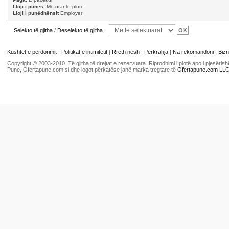
Lloji i punës:
Me orar të plotë
Lloji i punëdhënsit
Employer
Selekto të gjitha
/
Deselekto të gjitha
Kushtet e përdorimit
|
Politikat e intimitetit
|
Rreth nesh
|
Përkrahja
|
Na rekomandoni
|
Bizn
Copyright © 2003-2010. Të gjitha të drejtat e rezervuara. Riprodhimi i plotë apo i pjesër
Pune, Ofertapune.com si dhe logot përkatëse janë marka tregtare të
Ofertapune.com LL