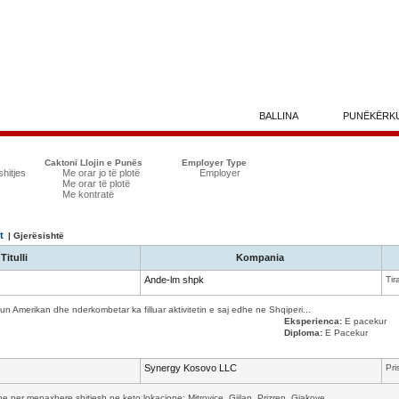
BALLINA
PUNËKËRK
Caktoni Llojin e Punës
Employer Type
shitjes
Me orar jo të plotë
Employer
Me orar të plotë
Me kontratë
t
| Gjerësishtë
Titulli
Kompania
Ande-lm shpk
Tir
n Amerikan dhe nderkombetar ka filluar aktivitetin e saj edhe ne Shqiperi...
Eksperienca:
E pacekur
Diploma:
E Pacekur
Synergy Kosovo LLC
Pri
per menaxhere shitjesh ne keto lokacione: Mitrovice, Gjilan, Prizren, Gjakove...