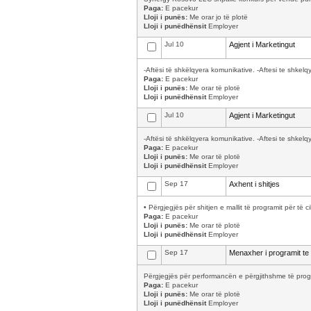
Paga:
E pacekur
Lloji i punës:
Me orar jo të plotë
Lloji i punëdhënsit
Employer
Jul 10
Agjent i Marketingut
-Aftësi të shkëlqyera komunikative. -Aftesi te shkelq
Paga:
E pacekur
Lloji i punës:
Me orar të plotë
Lloji i punëdhënsit
Employer
Jul 10
Agjent i Marketingut
-Aftësi të shkëlqyera komunikative. -Aftesi te shkelq
Paga:
E pacekur
Lloji i punës:
Me orar të plotë
Lloji i punëdhënsit
Employer
Sep 17
Axhent i shitjes
• Përgjegjës për shitjen e mallit të programit për të 
Paga:
E pacekur
Lloji i punës:
Me orar të plotë
Lloji i punëdhënsit
Employer
Sep 17
Menaxher i programit te 
Përgjegjës për performancën e përgjithshme të progr
Paga:
E pacekur
Lloji i punës:
Me orar të plotë
Lloji i punëdhënsit
Employer