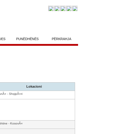
UES
PUNËDHËNËS
PËRKRAHJA
Lokacioni
anÃ« - ShqipÃ«ri
shtine - KosovÃ«