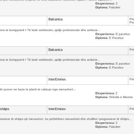
Eksperienca:
2
Diploma:
Fakultet
Balcanica
Pri
Pod
yera te kompjuterit • Të ketë vetëbesim, sjellje profesionale dhe ambicie...
Eksperienca:
E pacekur
Diploma:
E Pacekur
Balcanica
Pri
yera te kompjuterit • Të ketë vetëbesim, sjellje profesionale dhe ambicie...
Eksperienca:
E pacekur
Diploma:
E Pacekur
InterEminex
Pri
cilin punon ne baze te planit te caktuar nga menaxheri...
Eksperienca:
2
Diploma:
Shkolla e Mesme
shitjes
InterEminex
Pri
ameve të shitjes që menaxhon, ku përfshihen menaxhimi dhe zhvillimi i programeve të shitjes...
Eksperienca:
2
Diploma:
Fakultet