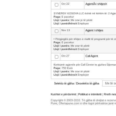
Oct 22
AgjentÃ« shitjesh
SYNERGY KOSOVA LLC është në kërkim të: 2 Agjentev
Paga:
E pacekur
Lloji i punës:
Me orar jo të plotë
Lloji i punëdhënsit
Employer
Nov 13
Agjent i shitjes
• Përgjegjës për shitjen e mallit të programit për të 
Paga:
E pacekur
Lloji i punës:
Me orar të plotë
Lloji i punëdhënsit
Employer
Oct 27
Call Agent
Kerkojmë agjent/e për Call Center te gjuhes Gjermane
Paga:
750 Euro
Lloji i punës:
Me orar të plotë
Lloji i punëdhënsit
Employer
Selekto të gjitha
/
Deselekto të gjitha
Kushtet e përdorimit
|
Politikat e intimitetit
|
Rreth ne
Copyright © 2003-2010. Të gjitha të drejtat e rezerv
Pune, Ofertapune.com si dhe logot përkatëse janë 