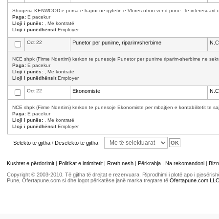
Shoqeria KENWOOD e porsa e hapur ne qytetin e Vlores ofron vend pune. Te interesuarit d
Paga:
E pacekur
Lloji i punës:
, Me kontratë
Lloji i punëdhënsit
Employer
Oct 22
Punetor per punime, riparim/sherbime
N.C
NCE shpk (Firme Ndertimi) kerkon te punesoje Punetor per punime riparim-sherbime ne sekto
Paga:
E pacekur
Lloji i punës:
, Me kontratë
Lloji i punëdhënsit
Employer
Oct 22
Ekonomiste
N.C
NCE shpk (Firme Ndertimi) kerkon te punesoje Ekonomiste per mbajtjen e kontabilitetit te saj.
Paga:
E pacekur
Lloji i punës:
, Me kontratë
Lloji i punëdhënsit
Employer
Selekto të gjitha
/
Deselekto të gjitha
Kushtet e përdorimit
|
Politikat e intimitetit
|
Rreth nesh
|
Përkrahja
|
Na rekomandoni
|
Bizn
Copyright © 2003-2010. Të gjitha të drejtat e rezervuara. Riprodhimi i plotë apo i pjesër
Pune, Ofertapune.com si dhe logot përkatëse janë marka tregtare të
Ofertapune.com LL