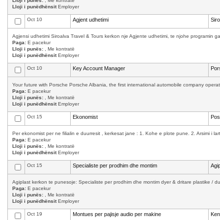
Lloji i punës:
, Me kontratë
Lloji i punëdhënsit
Employer
Oct 10
Agjent udhetimi
Sir
Agjensi udhetimi Siroalva Travel & Tours kerkon nje Agjente udhetimi, te njohe programin ga
Paga:
E pacekur
Lloji i punës:
, Me kontratë
Lloji i punëdhënsit
Employer
Oct 10
Key Account Manager
Por
Your future with Porsche Porsche Albania, the first international automobile company operati
Paga:
E pacekur
Lloji i punës:
, Me kontratë
Lloji i punëdhënsit
Employer
Oct 15
Ekonomist
Pos
Per ekonomist per ne filialin e duurresit , kerkesat jane : 1. Kohe e plote pune. 2. Arsimi i la
Paga:
E pacekur
Lloji i punës:
, Me kontratë
Lloji i punëdhënsit
Employer
Oct 15
Specialiste per prodhim dhe montim
Agip
Agiplast kerkon te punesoje: Specialiste per prodhim dhe montim dyer & dritare plastike / d
Paga:
E pacekur
Lloji i punës:
, Me kontratë
Lloji i punëdhënsit
Employer
Oct 19
Montues per pajisje audio per makine
Ke