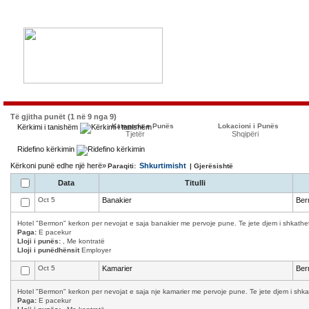
Të gjitha punët (1 në 9 nga 9)
Kategoria e Punës
Lokacioni i Punës
Kërkimi i tanishëm
Tjetër
Shqipëri
Ridefino kërkimin
Kërkoni punë edhe një herë»
Shkurtimisht
Paraqiti:
| Gjerësishtë
Data
Titulli
Oct 5
Banakier
Ber
Hotel "Bermon" kerkon per nevojat e saja banakier me pervoje pune. Te jete djem i shkathet,
Paga:
E pacekur
Lloji i punës:
, Me kontratë
Lloji i punëdhënsit
Employer
Oct 5
Kamarier
Ber
Hotel "Bermon" kerkon per nevojat e saja nje kamarier me pervoje pune. Te jete djem i shkath
Paga:
E pacekur