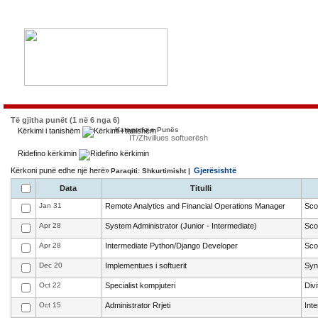
Të gjitha punët (1 në 6 nga 6)
Kategoria e Punës
Kërkimi i tanishëm
IT/Zhvillues softuerësh
Ridefino kërkimin
Kërkoni punë edhe një herë»
Gjerësishtë
Paraqiti: Shkurtimisht |
Data
Titulli
Jan 31
Remote Analytics and Financial Operations Manager
Sco
Apr 28
System Administrator (Junior - Intermediate)
Sco
Apr 28
Intermediate Python/Django Developer
Sco
Dec 20
Implementues i softuerit
Syn
Oct 22
Specialist kompjuteri
Div
Oct 15
Administrator Rrjeti
Int