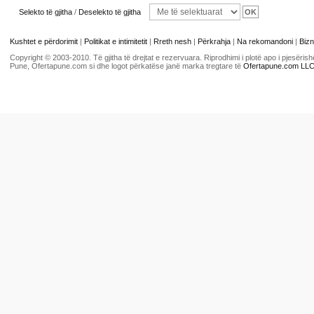
Selekto të gjitha
/
Deselekto të gjitha
Kushtet e përdorimit
|
Politikat e intimitetit
|
Rreth nesh
|
Përkrahja
|
Na rekomandoni
|
Bizn
Copyright © 2003-2010. Të gjitha të drejtat e rezervuara. Riprodhimi i plotë apo i pjesër
Pune, Ofertapune.com si dhe logot përkatëse janë marka tregtare të
Ofertapune.com LL