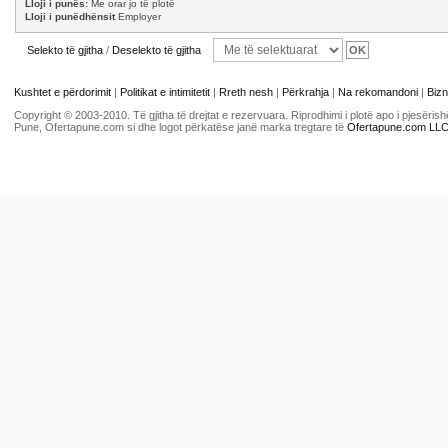
Lloji i punës:
Me orar jo të plotë
Lloji i punëdhënsit
Employer
Selekto të gjitha
/
Deselekto të gjitha
Kushtet e përdorimit
|
Politikat e intimitetit
|
Rreth nesh
|
Përkrahja
|
Na rekomandoni
|
Bizn
Copyright © 2003-2010. Të gjitha të drejtat e rezervuara. Riprodhimi i plotë apo i pjesër
Pune, Ofertapune.com si dhe logot përkatëse janë marka tregtare të
Ofertapune.com LL