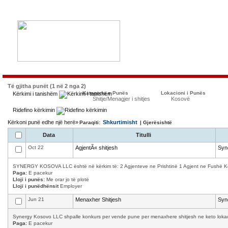
Të gjitha punët (1 në 2 nga 2)
Kategoria e Punës
Lokacioni i Punës
Kërkimi i tanishëm
Shitje/Menagjer i shitjes
Kosovë
Ridefino kërkimin
Kërkoni punë edhe një herë»
Shkurtimisht
Paraqiti:
| Gjerësishtë
Data
Titulli
Oct 22
AgjentÃ« shitjesh
Syn
SYNERGY KOSOVA LLC është në kërkim të: 2 Agjenteve ne Prishtinë 1 Agjent ne Fushë Kosov
Paga:
E pacekur
Lloji i punës:
Me orar jo të plotë
Lloji i punëdhënsit
Employer
Jun 21
Menaxher Shitjesh
Syn
Synergy Kosovo LLC shpalle konkurs per vende pune per menaxhere shitjesh ne keto lokacion
Paga:
E pacekur