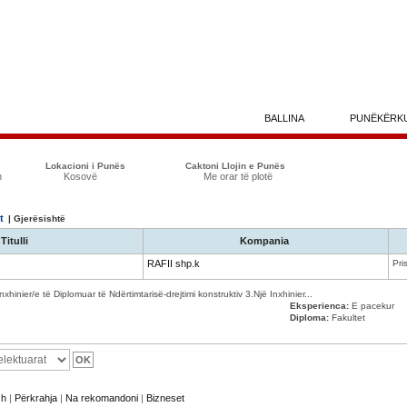
BALLINA
PUNËKËRK
Lokacioni i Punës
Caktoni Llojin e Punës
n
Kosovë
Me orar të plotë
t
| Gjerësishtë
Titulli
Kompania
RAFII shp.k
Pri
nxhinier/e të Diplomuar të Ndërtimtarisë-drejtimi konstruktiv 3.Një Inxhinier...
Eksperienca:
E pacekur
Diploma:
Fakultet
sh
|
Përkrahja
|
Na rekomandoni
|
Bizneset