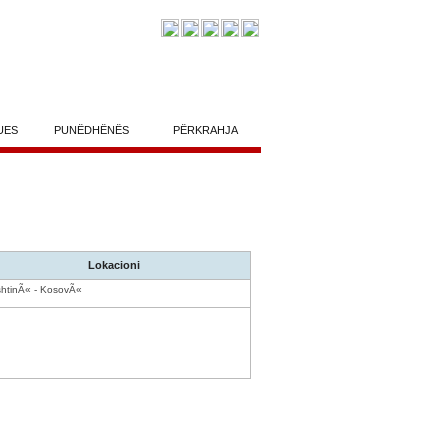
UES
PUNËDHËNËS
PËRKRAHJA
Lokacioni
shtinÃ« - KosovÃ«