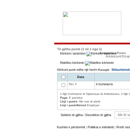
Të gjitha punët (1 në 1 nga 1)
Kategoria e Punës
Kërkimi i tanishëm
Arkitekturë/Dizaj
Ridefino kërkimin
Kërkoni punë edhe një herë»
Shkurtimish
Paraqiti:
Data
Dec 3
4 Inxhinier/e
1.Një Inxhinier/e të Diplomuar të Arkitektures, 2.Një I
Paga:
E pacekur
Lloji i punës:
Me orar të plotë
Lloji i punëdhënsit
Employer
Selekto të gjitha
/
Deselekto të gjitha
Kushtet e përdorimit
|
Politikat e intimitetit
|
Rreth ne