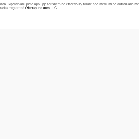
uara. Riprodhimi i plotë apo i pjesërishëm në çfarëdo lloj forme apo mediumi pa autorizimin 
marka tregtare të
Ofertapune.com LLC
.