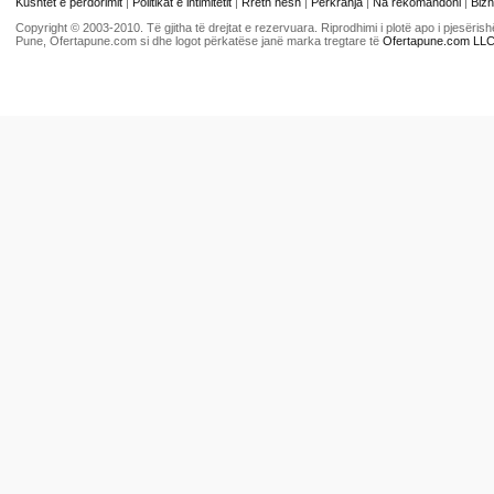
Kushtet e përdorimit
|
Politikat e intimitetit
|
Rreth nesh
|
Përkrahja
|
Na rekomandoni
|
Bizn
Copyright © 2003-2010. Të gjitha të drejtat e rezervuara. Riprodhimi i plotë apo i pjesër
Pune, Ofertapune.com si dhe logot përkatëse janë marka tregtare të
Ofertapune.com LL