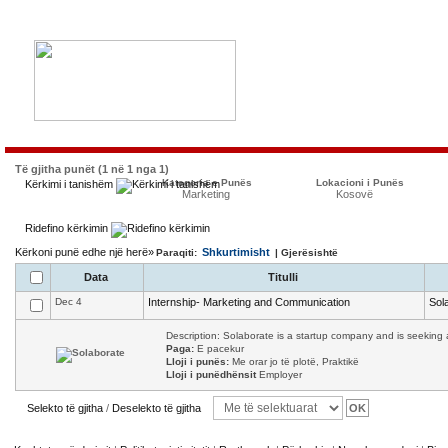
Të gjitha punët (1 në 1 nga 1)
Kategoria e Punës
Lokacioni i Punës
Kërkimi i tanishëm
Marketing
Kosovë
Ridefino kërkimin
Kërkoni punë edhe një herë»
Shkurtimisht
Paraqiti:
| Gjerësishtë
Data
Titulli
Dec 4
Internship- Marketing and Communication
Sol
Description: Solaborate is a startup company and is seeking a
Paga:
E pacekur
Lloji i punës:
Me orar jo të plotë, Praktikë
Lloji i punëdhënsit
Employer
Selekto të gjitha
/
Deselekto të gjitha