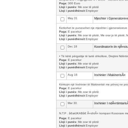
Paga:
300 Euro
Lloji i punës:
Me orar të plotë
Lloji i punëdhënsit
Employer
May 31
Mjeshter i Gjeneratorev
Kerkohet te punesohet nje mjeshter i gjeneratoreve 
Paga:
E pacekur
Lloji i punës:
Me orar të plotë, Me orar jo të plotë, 
Lloji i punëdhënsit
Employer
Dec 18
Koordinator/e i/e njÃ«si
• Të këtë përgatitje të lartë shkollore, Drejtimi Ndër
Paga:
E pacekur
Lloji i punës:
Me orar të plotë
Lloji i punëdhënsit
Employer
Aug 16
Inxhinier i MakinerisÃ«
Kërkojm një Inxhinier të Makinerisë me përvoj ne pro
Paga:
E pacekur
Lloji i punës:
Me orar të plotë
Lloji i punëdhënsit
Employer
Mar 30
Inxhinier I ndÃ«rtimtaris
N.T.P . â€œUKABâ€ Ã«shtÃ« kompani Kosovare me se
Paga:
E pacekur
Lloji i punës:
Me orar të plotë
Lloji i punëdhënsit
Employer