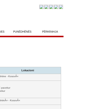
UES
PUNËDHËNËS
PËRKRAHJA
Lokacioni
shtine - KosovÃ«
 pacekur
ekur
shtinÃ« - KosovÃ«