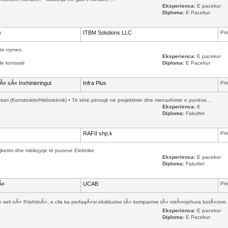
Eksperienca:
E pacekur
Diploma:
E Pacekur
e
ITBM Solutions LLC
Pri
te rrymes.
Eksperienca:
E pacekur
Me kontratë
Diploma:
E Pacekur
sÃ« sÃ« Inxhinieringut
Infra Plus
Pri
timtari (Konstruktiv/Hidroteknik) • Të këtë përvojë në projektimin dhe menaxhimin e punëve...
Eksperienca:
6
Diploma:
Fakultet
RAFII shp.k
Pri
jketim dhe mbikqyrje të puneve Elektrike
Eksperienca:
E pacekur
Diploma:
Fakultet
Ã«
UCAB
Pri
li nÃ« PrishtinÃ«, e cila ka perfaqÃ«si ekskluzive tÃ« kompanive tÃ« mirÃ«njohura botÃ«rore.
Eksperienca:
E pacekur
Diploma:
E Pacekur