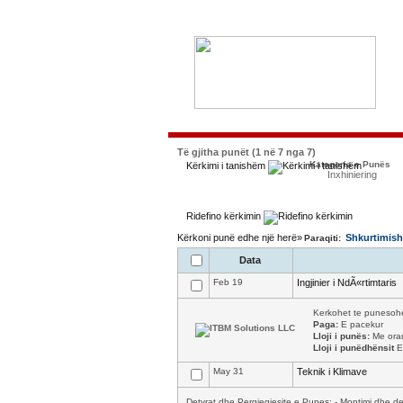
Të gjitha punët (1 në 7 nga 7)
Kategoria e Punës
Kërkimi i tanishëm
Inxhiniering
Ridefino kërkimin
Kërkoni punë edhe një herë»
Shkurtimish
Paraqiti:
Data
Feb 19
Ingjinier i NdÃ«rtimtaris
Kerkohet te punesohet 
Paga:
E pacekur
Lloji i punës:
Me orar
Lloji i punëdhënsit
E
May 31
Teknik i Klimave
Detyrat dhe Pergjegjesite e Punes: - Montimi dhe dem