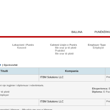
BALLINA
PUNËKËRK
Lokacioni i Punës
Caktoni Llojin e Punës
Employer Type
Kosovë
Me orar jo të plotë
Employer
Praktikë
Me orar të plotë
t
| Gjerësishtë
Titulli
Kompania
ITBM Solutions LLC
Pri
nje ingjinier i diplomuar i ndertimtaris.
Eksperienca:
E
 të plotë
Diploma:
E Pac
mployer
ITBM Solutions LLC
Pri
ontimi i klimave; - Mbushja me gas e klimave; ...