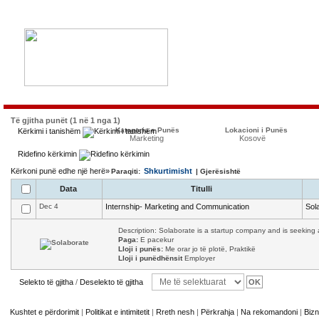
Të gjitha punët (1 në 1 nga 1)
Kategoria e Punës
Lokacioni i Punës
Kërkimi i tanishëm
Marketing
Kosovë
Ridefino kërkimin
Kërkoni punë edhe një herë»
Shkurtimisht
Paraqiti:
| Gjerësishtë
Data
Titulli
Dec 4
Internship- Marketing and Communication
Sol
Description: Solaborate is a startup company and is seeking a
Paga:
E pacekur
Lloji i punës:
Me orar jo të plotë, Praktikë
Lloji i punëdhënsit
Employer
Selekto të gjitha
/
Deselekto të gjitha
Kushtet e përdorimit
|
Politikat e intimitetit
|
Rreth nesh
|
Përkrahja
|
Na rekomandoni
|
Bizn