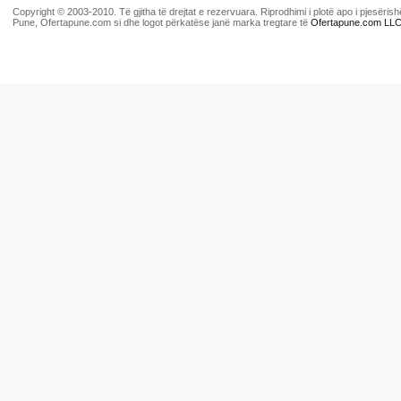
Copyright © 2003-2010. Të gjitha të drejtat e rezervuara. Riprodhimi i plotë apo i pjesër
Pune, Ofertapune.com si dhe logot përkatëse janë marka tregtare të
Ofertapune.com LL