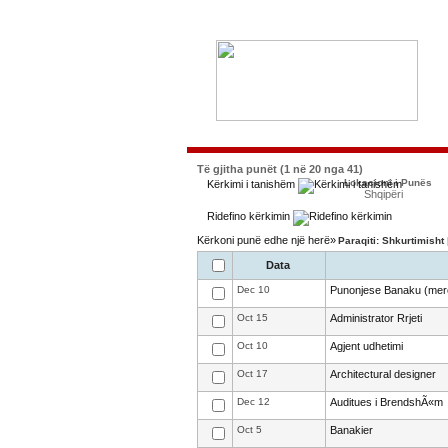
Të gjitha punët (1 në 20 nga 41)
Lokacioni i Punës
Kërkimi i tanishëm
Shqipëri
Ridefino kërkimin
Kërkoni punë edhe një herë»
Paraqiti: Shkurtimisht
Data
Dec 10
Punonjese Banaku (mer
Oct 15
Administrator Rrjeti
Oct 10
Agjent udhetimi
Oct 17
Architectural designer
Dec 12
Auditues i BrendshÃ«m
Oct 5
Banakier