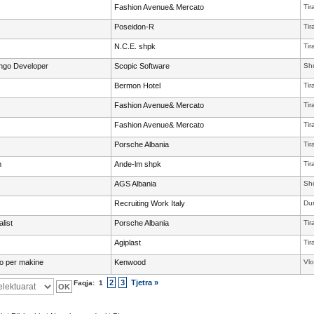
Fashion Avenue& Mercato
Tir
Poseidon-R
Tir
N.C.E. shpk
Tir
ango Developer
Scopic Software
Shq
Bermon Hotel
Tir
Fashion Avenue& Mercato
Tir
Fashion Avenue& Mercato
Tir
Porsche Albania
Tir
m
Ande-lm shpk
Tir
AGS Albania
Shq
Recruiting Work Italy
Dur
list
Porsche Albania
Tir
Agiplast
Tir
io per makine
Kenwood
Vlo
2
3
Tjetra »
Faqja:
1