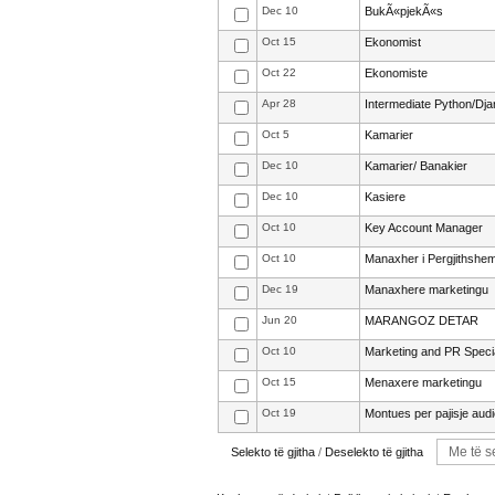
Dec 10
BukÃ«pjekÃ«s
Oct 15
Ekonomist
Oct 22
Ekonomiste
Apr 28
Intermediate Python/Dj
Oct 5
Kamarier
Dec 10
Kamarier/ Banakier
Dec 10
Kasiere
Oct 10
Key Account Manager
Oct 10
Manaxher i Pergjithshe
Dec 19
Manaxhere marketingu
Jun 20
MARANGOZ DETAR
Oct 10
Marketing and PR Specia
Oct 15
Menaxere marketingu
Oct 19
Montues per pajisje aud
Selekto të gjitha
/
Deselekto të gjitha