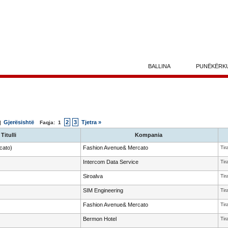
BALLINA
PUNËKËRK
Gjerësishtë
2
3
Tjetra »
 |
Faqja:
1
Titulli
Kompania
cato)
Fashion Avenue& Mercato
Tir
Intercom Data Service
Tir
Siroalva
Tir
SIM Engineering
Tir
Fashion Avenue& Mercato
Tir
Bermon Hotel
Tir