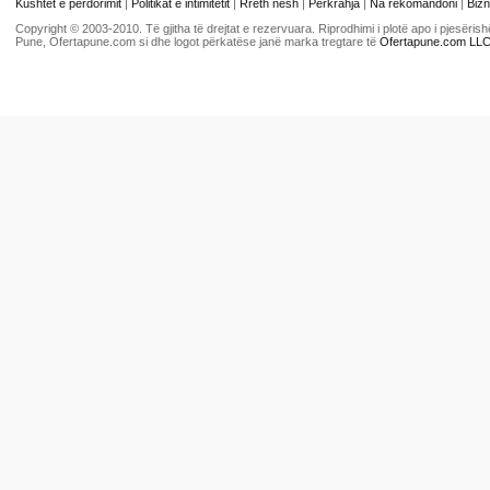
Kushtet e përdorimit
|
Politikat e intimitetit
|
Rreth nesh
|
Përkrahja
|
Na rekomandoni
|
Bizn
Copyright © 2003-2010. Të gjitha të drejtat e rezervuara. Riprodhimi i plotë apo i pjesër
Pune, Ofertapune.com si dhe logot përkatëse janë marka tregtare të
Ofertapune.com LL