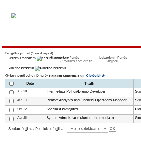
Të gjitha punët (1 në 4 nga 4)
Kategoria e Punës
Lokacioni i Punës
Kërkimi i tanishëm
IT/Zhvillues softuerësh
Shqipëri
Ridefino kërkimin
Kërkoni punë edhe një herë»
Gjerësishtë
Paraqiti: Shkurtimisht |
Data
Titulli
Apr 28
Intermediate Python/Django Developer
Sco
Jan 31
Remote Analytics and Financial Operations Manager
Sco
Oct 22
Specialist kompjuteri
Div
Apr 28
System Administrator (Junior - Intermediate)
Sco
Selekto të gjitha
/
Deselekto të gjitha