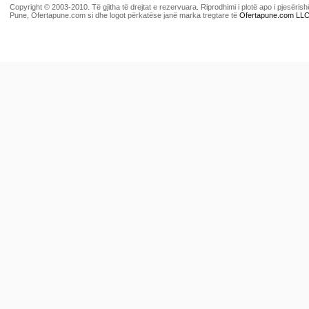
Copyright © 2003-2010. Të gjitha të drejtat e rezervuara. Riprodhimi i plotë apo i pjesër
Pune, Ofertapune.com si dhe logot përkatëse janë marka tregtare të
Ofertapune.com LL