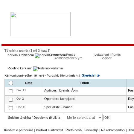
Të gjitha punët (1 në 3 nga 3)
Kategoria e Punës
Lokacioni i Punës
Kërkimi i tanishëm
Administrative/Zyre
Shqipëri
Ridefino kërkimin
Kërkoni punë edhe një herë»
Gjerësishtë
Paraqiti: Shkurtimisht |
Data
Titulli
Dec 12
Auditues i BrendshÃ«m
Fas
Oct 2
Operatore kompjuteri
Roy
Dec 10
Specialiste Finance
Fas
Selekto të gjitha
/
Deselekto të gjitha
Kushtet e përdorimit
|
Politikat e intimitetit
|
Rreth nesh
|
Përkrahja
|
Na rekomandoni
|
Bizn