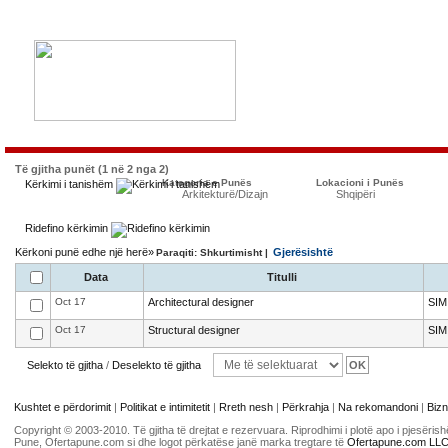
Të gjitha punët (1 në 2 nga 2)
Kategoria e Punës
Lokacioni i Punës
Kërkimi i tanishëm
Arkitekturë/Dizajn
Shqipëri
Ridefino kërkimin
Kërkoni punë edhe një herë»
Gjerësishtë
Paraqiti: Shkurtimisht |
Data
Titulli
Oct 17
Architectural designer
SIM
Oct 17
Structural designer
SIM
Selekto të gjitha
/
Deselekto të gjitha
Kushtet e përdorimit
|
Politikat e intimitetit
|
Rreth nesh
|
Përkrahja
|
Na rekomandoni
|
Bizn
Copyright © 2003-2010. Të gjitha të drejtat e rezervuara. Riprodhimi i plotë apo i pjesër
Pune, Ofertapune.com si dhe logot përkatëse janë marka tregtare të
Ofertapune.com LL