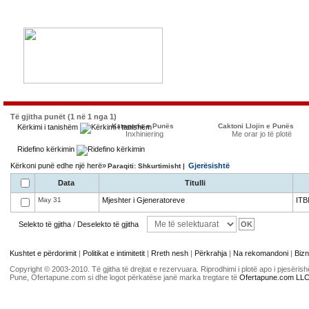
Të gjitha punët (1 në 1 nga 1)
Kategoria e Punës
Caktoni Llojin e Punës
Kërkimi i tanishëm
Inxhiniering
Me orar jo të plotë
Ridefino kërkimin
Kërkoni punë edhe një herë»
Gjerësishtë
Paraqiti: Shkurtimisht |
Data
Titulli
May 31
Mjeshter i Gjeneratoreve
ITB
Selekto të gjitha
/
Deselekto të gjitha
Kushtet e përdorimit
|
Politikat e intimitetit
|
Rreth nesh
|
Përkrahja
|
Na rekomandoni
|
Bizn
Copyright © 2003-2010. Të gjitha të drejtat e rezervuara. Riprodhimi i plotë apo i pjesër
Pune, Ofertapune.com si dhe logot përkatëse janë marka tregtare të
Ofertapune.com LL