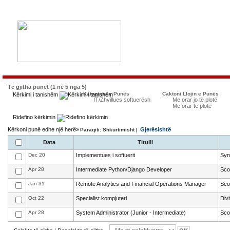
Të gjitha punët (1 në 5 nga 5)
Kategoria e Punës
Caktoni Llojin e Punës
Kërkimi i tanishëm
IT/Zhvillues softuerësh
Me orar jo të plotë
Me orar të plotë
Ridefino kërkimin
Kërkoni punë edhe një herë»
Gjerësishtë
Paraqiti: Shkurtimisht |
Data
Titulli
Dec 20
Implementues i softuerit
Syn
Apr 28
Intermediate Python/Django Developer
Sco
Jan 31
Remote Analytics and Financial Operations Manager
Sco
Oct 22
Specialist kompjuteri
Div
Apr 28
System Administrator (Junior - Intermediate)
Sco