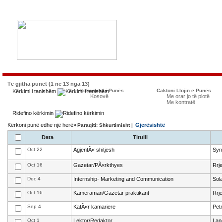
Të gjitha punët (1 në 13 nga 13)
Lokacioni i Punës
Caktoni Llojin e Punës
Kërkimi i tanishëm
Kosovë
Me orar jo të plotë
Me kontratë
Ridefino kërkimin
Kërkoni punë edhe një herë»
Gjerësishtë
Paraqiti: Shkurtimisht |
Data
Titulli
Oct 22
AgjentÃ« shitjesh
Syn
Oct 16
Gazetar/PÃ«rkthyes
Rrj
Dec 4
Internship- Marketing and Communication
Sol
Oct 16
Kameraman/Gazetar praktikant
Rrj
Sep 4
KatÃ«r kamariere
Pet
Oct 1
Lektor/Redaktor
Lan