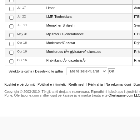
Jul 17
Limari
Aut
Jul 22
LMR Technicians
ITB
Jun 21
Menaxher Shitjesh
Syn
May 31
Mjeshter i Gjeneratoreve
ITB
Oct 16
Moderator/Gazetar
Rrj
Oct 16
Monitorues tÃ« gjykatave/hulumtues
Rrj
Oct 16
Praktikant tÃ« gazetarisÃ«
Rrj
Selekto të gjitha
/
Deselekto të gjitha
Kushtet e përdorimit
|
Politikat e intimitetit
|
Rreth nesh
|
Përkrahja
|
Na rekomandoni
|
Bizn
Copyright © 2003-2010. Të gjitha të drejtat e rezervuara. Riprodhimi i plotë apo i pjesër
Pune, Ofertapune.com si dhe logot përkatëse janë marka tregtare të
Ofertapune.com LL