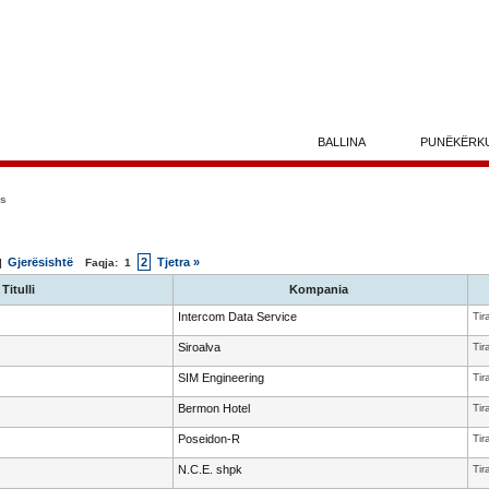
BALLINA
PUNËKËRK
ës
Gjerësishtë
2
Tjetra »
 |
Faqja:
1
Titulli
Kompania
Intercom Data Service
Tir
Siroalva
Tir
SIM Engineering
Tir
Bermon Hotel
Tir
Poseidon-R
Tir
N.C.E. shpk
Tir