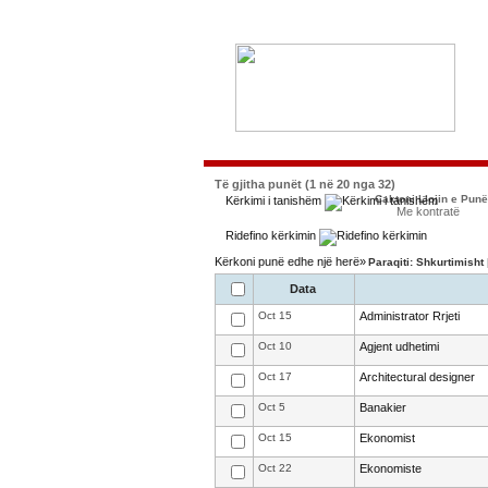
Të gjitha punët (1 në 20 nga 32)
Caktoni Llojin e Pun
Kërkimi i tanishëm
Me kontratë
Ridefino kërkimin
Kërkoni punë edhe një herë»
Paraqiti: Shkurtimisht
Data
Oct 15
Administrator Rrjeti
Oct 10
Agjent udhetimi
Oct 17
Architectural designer
Oct 5
Banakier
Oct 15
Ekonomist
Oct 22
Ekonomiste