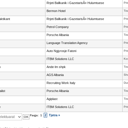
Rrjeti Ballkanik i GazetarisÃ« Hulumtuese
Pri
Bermon Hotel
Tir
ktikant
Rrjeti Ballkanik i GazetarisÃ« Hulumtuese
Pri
Petrol Company
Pri
Porsche Albania
Tir
Language Translation Agency
Pri
Auto Ngjyrosje Fatoni
Pri
ITBM Solutions LLC
Ko
m
Ande-lm shpk
Tir
AGS Albania
Shq
Recruiting Work Italy
Dur
list
Porsche Albania
Tir
Agiplast
Tir
e
ITBM Solutions LLC
Pri
2
Tjetra »
Faqja:
1