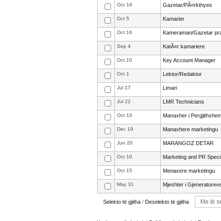
Oct 16
Gazetar/PÃ«rkthyes
Oct 5
Kamarier
Oct 16
Kameraman/Gazetar pra
Sep 4
KatÃ«r kamariere
Oct 10
Key Account Manager
Oct 1
Lektor/Redaktor
Jul 17
Limari
Jul 22
LMR Technicians
Oct 10
Manaxher i Pergjithshe
Dec 19
Manaxhere marketingu
Jun 20
MARANGOZ DETAR
Oct 10
Marketing and PR Specia
Oct 15
Menaxere marketingu
May 31
Mjeshter i Gjeneratorev
Selekto të gjitha
/
Deselekto të gjitha