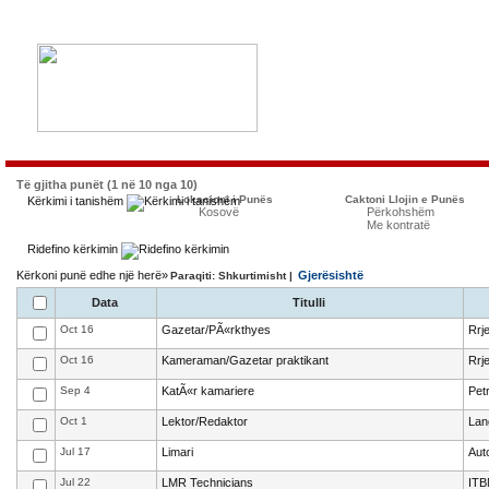
Të gjitha punët (1 në 10 nga 10)
Lokacioni i Punës
Caktoni Llojin e Punës
Kërkimi i tanishëm
Kosovë
Përkohshëm
Me kontratë
Ridefino kërkimin
Kërkoni punë edhe një herë»
Gjerësishtë
Paraqiti: Shkurtimisht |
Data
Titulli
Oct 16
Gazetar/PÃ«rkthyes
Rrj
Oct 16
Kameraman/Gazetar praktikant
Rrj
Sep 4
KatÃ«r kamariere
Pet
Oct 1
Lektor/Redaktor
Lan
Jul 17
Limari
Aut
Jul 22
LMR Technicians
ITB