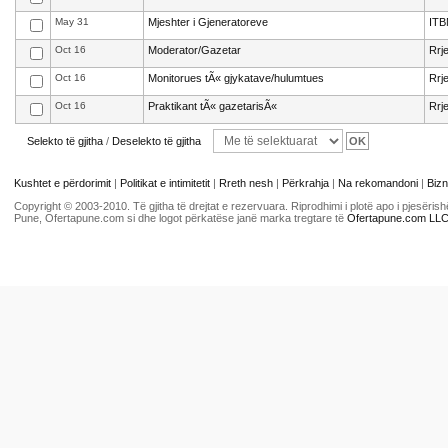
May 31
Mjeshter i Gjeneratoreve
ITB
Oct 16
Moderator/Gazetar
Rrj
Oct 16
Monitorues tÃ« gjykatave/hulumtues
Rrj
Oct 16
Praktikant tÃ« gazetarisÃ«
Rrj
Selekto të gjitha
/
Deselekto të gjitha
Kushtet e përdorimit
|
Politikat e intimitetit
|
Rreth nesh
|
Përkrahja
|
Na rekomandoni
|
Bizn
Copyright © 2003-2010. Të gjitha të drejtat e rezervuara. Riprodhimi i plotë apo i pjesër
Pune, Ofertapune.com si dhe logot përkatëse janë marka tregtare të
Ofertapune.com LL