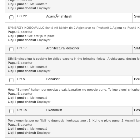
Lloji i punës:
, Me kontratë
Lloji i punëdhënsit
Employer
Oct 22
AgjentÃ« shitjesh
Syn
SYNERGY KOSOVA LLC është në kërkim të: 2 Agjenteve ne Prishtinë 1 Agjent ne Fushë Kosov
Paga:
E pacekur
Lloji i punës:
Me orar jo të plotë
Lloji i punëdhënsit
Employer
Oct 17
Architectural designer
SIM
SIM Engineering is seeking for skilled experts in the following fields: - Architectural design f
Paga:
E pacekur
Lloji i punës:
, Me kontratë
Lloji i punëdhënsit
Employer
Oct 5
Banakier
Ber
Hotel "Bermon" kerkon per nevojat e saja banakier me pervoje pune. Te jete djem i shkathet,
Paga:
E pacekur
Lloji i punës:
, Me kontratë
Lloji i punëdhënsit
Employer
Oct 15
Ekonomist
Pos
Per ekonomist per ne filialin e duurresit , kerkesat jane : 1. Kohe e plote pune. 2. Arsimi i la
Paga:
E pacekur
Lloji i punës:
, Me kontratë
Lloji i punëdhënsit
Employer