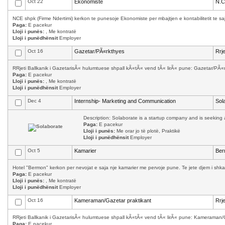
Oct 22
Ekonomiste
N.C
NCE shpk (Firme Ndertimi) kerkon te punesoje Ekonomiste per mbajtjen e kontabilitetit te saj.
Paga:
E pacekur
Lloji i punës:
, Me kontratë
Lloji i punëdhënsit
Employer
Oct 16
Gazetar/PÃ«rkthyes
Rrj
RRjeti Ballkanik i GazetarisÃ« hulumtuese shpall kÃ«tÃ« vend tÃ« lirÃ« pune: Gazetar/PÃ«
Paga:
E pacekur
Lloji i punës:
, Me kontratë
Lloji i punëdhënsit
Employer
Dec 4
Internship- Marketing and Communication
Sol
Description: Solaborate is a startup company and is seeking a
Paga:
E pacekur
Lloji i punës:
Me orar jo të plotë, Praktikë
Lloji i punëdhënsit
Employer
Oct 5
Kamarier
Ber
Hotel "Bermon" kerkon per nevojat e saja nje kamarier me pervoje pune. Te jete djem i shkath
Paga:
E pacekur
Lloji i punës:
, Me kontratë
Lloji i punëdhënsit
Employer
Oct 16
Kameraman/Gazetar praktikant
Rrj
RRjeti Ballkanik i GazetarisÃ« hulumtuese shpall kÃ«tÃ« vend tÃ« lirÃ« pune: Kameraman/
Paga:
E pacekur