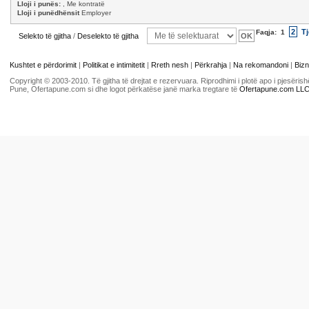
Lloji i punës:
, Me kontratë
Lloji i punëdhënsit
Employer
2
Tj
Faqja:
1
Selekto të gjitha
/
Deselekto të gjitha
Kushtet e përdorimit
|
Politikat e intimitetit
|
Rreth nesh
|
Përkrahja
|
Na rekomandoni
|
Bizn
Copyright © 2003-2010. Të gjitha të drejtat e rezervuara. Riprodhimi i plotë apo i pjesër
Pune, Ofertapune.com si dhe logot përkatëse janë marka tregtare të
Ofertapune.com LL