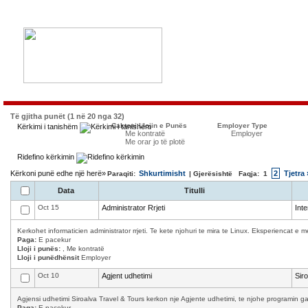
Të gjitha punët (1 në 20 nga 32)
Caktoni Llojin e Punës
Employer Type
Kërkimi i tanishëm
Me kontratë
Employer
Me orar jo të plotë
Ridefino kërkimin
Kërkoni punë edhe një herë»
Shkurtimisht
2
Tjetra 
Paraqiti:
| Gjerësishtë Faqja:
1
Data
Titulli
Oct 15
Administrator Rrjeti
Int
Kerkohet informaticien administrator rrjeti. Te kete njohuri te mira te Linux. Eksperiencat 
Paga:
E pacekur
Lloji i punës:
, Me kontratë
Lloji i punëdhënsit
Employer
Oct 10
Agjent udhetimi
Sir
Agjensi udhetimi Siroalva Travel & Tours kerkon nje Agjente udhetimi, te njohe programin ga
Paga:
E pacekur