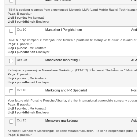
ITBM is seeking resumes from experienced Motorola LMR (Land Mobile Radio) Technicians to w
Paga:
E pacekur
Lloji i punës:
Me kontratë
Lloji i punëdhënsit
Employer
Oct 10
Manaxher i Pergjithshem
And
RGJENT! Nje kompani e mirenjohur ne fushen e prodhimit te mobiljeve te drurit, e lokalizuar
Paga:
E pacekur
Lloji i punës:
, Me kontratë
Lloji i punëdhënsit
Employer
Dec 19
Manaxhere marketingu
AGS
Kerkojme te punesojme Manaxhere Marketingu (FEMER): KÃ«rkesat ThelbÃ«sore * Minimalisht
Paga:
E pacekur
Lloji i punës:
, Me kontratë
Lloji i punëdhënsit
Employer
Oct 10
Marketing and PR Specialist
Por
Your future with Porsche Porsche Albania, the first international automobile company operati
Paga:
E pacekur
Lloji i punës:
, Me kontratë
Lloji i punëdhënsit
Employer
Oct 15
Menaxere marketingu
Agip
Kerkohet: Menaxere Marketingu: -Te kene mbaruar fakultetin. -Te kene eksperience pune. T
Paga:
E pacekur