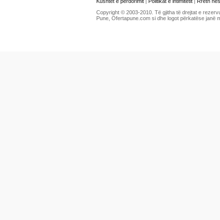
Kushtet e përdorimit
|
Politikat e intimitetit
|
Rreth ne
Copyright © 2003-2010. Të gjitha të drejtat e rezerv
Pune, Ofertapune.com si dhe logot përkatëse janë 