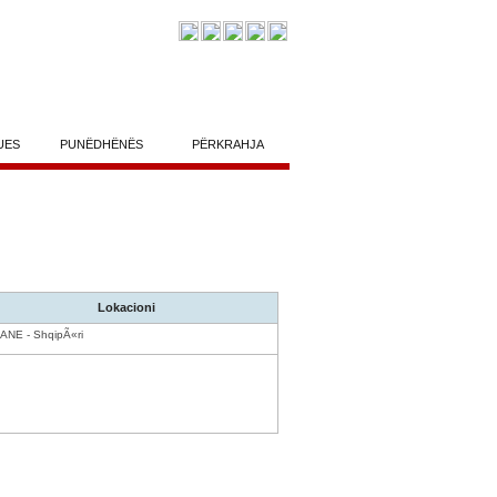
UES
PUNËDHËNËS
PËRKRAHJA
Lokacioni
ANE - ShqipÃ«ri