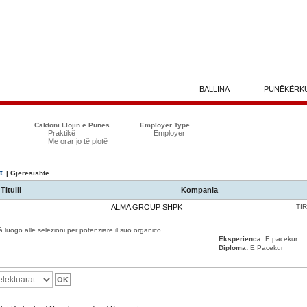
BALLINA
PUNËKËRK
Caktoni Llojin e Punës
Employer Type
Praktikë
Employer
Me orar jo të plotë
t
| Gjerësishtë
Titulli
Kompania
ALMA GROUP SHPK
TIR
à luogo alle selezioni per potenziare il suo organico...
Eksperienca:
E pacekur
Diploma:
E Pacekur