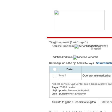
Të gjitha punët (1 në 1 nga 1)
Lokacioni i Punës
Kërkimi i tanishëm
Shqipëri
Ridefino kërkimin
Kërkoni punë edhe një herë»
Shkurtimish
Paraqiti:
Data
May 4
Operator telemarketing
Net call service, Call Center sito a tirana,a breve dar
Paga:
25000 LekÃ«
Lloji i punës:
Me orar jo të plotë
Lloji i punëdhënsit
Employer
Selekto të gjitha
/
Deselekto të gjitha