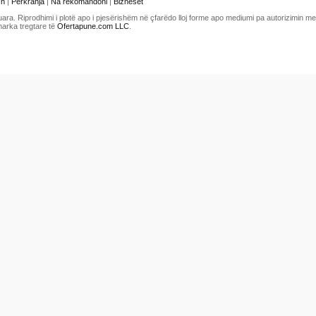
sh
|
Përkrahja
|
Na rekomandoni
|
Bizneset
uara. Riprodhimi i plotë apo i pjesërishëm në çfarëdo lloj forme apo mediumi pa autorizimin 
marka tregtare të
Ofertapune.com LLC
.