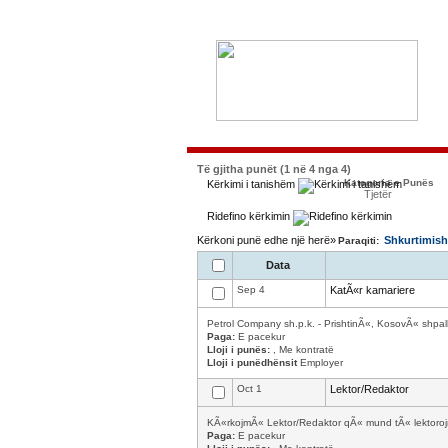
Të gjitha punët (1 në 4 nga 4)
Kategoria e Punës
Kërkimi i tanishëm
Tjetër
Ridefino kërkimin
Kërkoni punë edhe një herë»
Shkurtimish
Paraqiti:
Data
Sep 4
KatÃ«r kamariere
Petrol Company sh.p.k. - PrishtinÃ«, KosovÃ« shpal
Paga:
E pacekur
Lloji i punës:
, Me kontratë
Lloji i punëdhënsit
Employer
Oct 1
Lektor/Redaktor
KÃ«rkojmÃ« Lektor/Redaktor qÃ« mund tÃ« lektorojn
Paga:
E pacekur