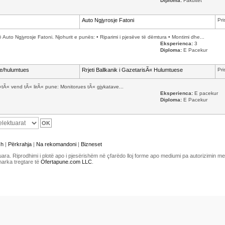
Diploma:
Fakultet
Auto Ngjyrosje Fatoni
Pri
 Auto Ngjyrosje Fatoni. Njohurit e punës: • Riparimi i pjesëve të dëmtura • Montimi dhe...
Eksperienca:
3
Diploma:
E Pacekur
ve/hulumtues
Rrjeti Ballkanik i GazetarisÃ« Hulumtuese
Pri
«tÃ« vend tÃ« lirÃ« pune: Monitorues tÃ« gjykatave...
Eksperienca:
E pacekur
Diploma:
E Pacekur
sh
|
Përkrahja
|
Na rekomandoni
|
Bizneset
uara. Riprodhimi i plotë apo i pjesërishëm në çfarëdo lloj forme apo mediumi pa autorizimin 
marka tregtare të
Ofertapune.com LLC
.