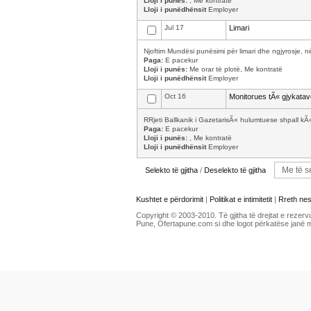
Lloji i punës:
, Me kontratë
Lloji i punëdhënsit
Employer
Jul 17
Limari
Njoftim Mundësi punësimi për limari dhe ngjyrosje, në
Paga:
E pacekur
Lloji i punës:
Me orar të plotë, Me kontratë
Lloji i punëdhënsit
Employer
Oct 16
Monitorues tÃ« gjykata
RRjeti Ballkanik i GazetarisÃ« hulumtuese shpall kÃ
Paga:
E pacekur
Lloji i punës:
, Me kontratë
Lloji i punëdhënsit
Employer
Selekto të gjitha
/
Deselekto të gjitha
Kushtet e përdorimit
|
Politikat e intimitetit
|
Rreth ne
Copyright © 2003-2010. Të gjitha të drejtat e rezerv
Pune, Ofertapune.com si dhe logot përkatëse janë 