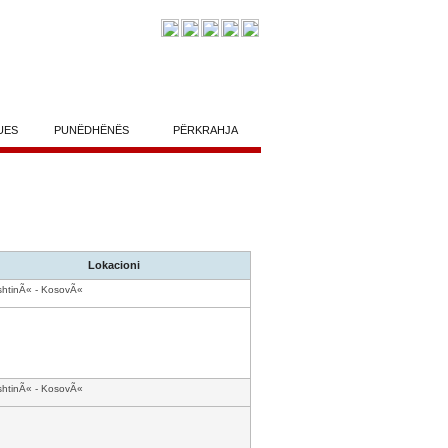
UES
PUNËDHËNËS
PËRKRAHJA
Lokacioni
shtinÃ« - KosovÃ«
shtinÃ« - KosovÃ«