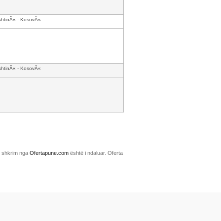
shtinÃ« - KosovÃ«
shtinÃ« - KosovÃ«
me shkrim nga
Ofertapune.com
është i ndaluar. Oferta