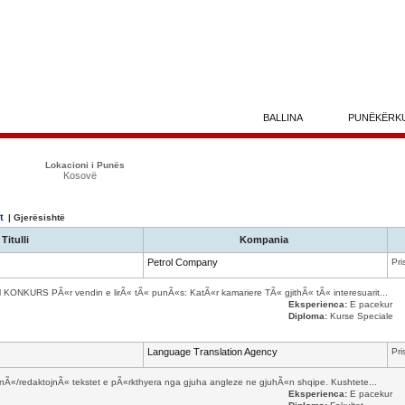
BALLINA
PUNËKËRK
Lokacioni i Punës
Kosovë
t
| Gjerësishtë
Titulli
Kompania
Petrol Company
Pri
l KONKURS PÃ«r vendin e lirÃ« tÃ« punÃ«s: KatÃ«r kamariere TÃ« gjithÃ« tÃ« interesuarit...
Eksperienca:
E pacekur
Diploma:
Kurse Speciale
Language Translation Agency
Pri
Ã«/redaktojnÃ« tekstet e pÃ«rkthyera nga gjuha angleze ne gjuhÃ«n shqipe. Kushtete...
Eksperienca:
E pacekur