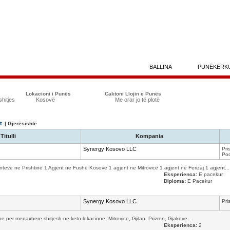
BALLINA
PUNËKËRK
Lokacioni i Punës
Caktoni Llojin e Punës
shitjes
Kosovë
Me orar jo të plotë
t
| Gjerësishtë
Titulli
Kompania
Synergy Kosovo LLC
Pri
Pod
e ne Prishtinë 1 Agjent ne Fushë Kosovë 1 agjent ne Mitrovicë 1 agjent ne Ferizaj 1 agjent...
Eksperienca:
E pacekur
Diploma:
E Pacekur
Synergy Kosovo LLC
Pri
per menaxhere shitjesh ne keto lokacione: Mitrovice, Gjilan, Prizren, Gjakove...
Eksperienca:
2