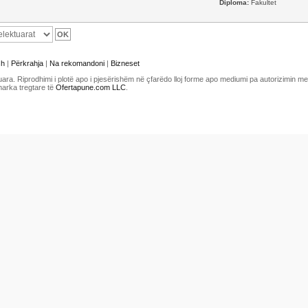
Diploma:
Fakultet
sh
|
Përkrahja
|
Na rekomandoni
|
Bizneset
uara. Riprodhimi i plotë apo i pjesërishëm në çfarëdo lloj forme apo mediumi pa autorizimin 
marka tregtare të
Ofertapune.com LLC
.