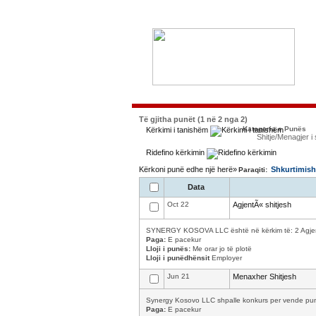
Të gjitha punët (1 në 2 nga 2)
Kategoria e Punës
Kërkimi i tanishëm
Shitje/Menagjer i 
Ridefino kërkimin
Kërkoni punë edhe një herë»
Shkurtimish
Paraqiti:
Data
Oct 22
AgjentÃ« shitjesh
SYNERGY KOSOVA LLC është në kërkim të: 2 Agjentev
Paga:
E pacekur
Lloji i punës:
Me orar jo të plotë
Lloji i punëdhënsit
Employer
Jun 21
Menaxher Shitjesh
Synergy Kosovo LLC shpalle konkurs per vende pune 
Paga:
E pacekur