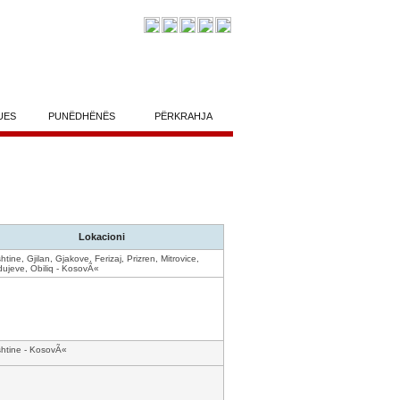
UES
PUNËDHËNËS
PËRKRAHJA
Lokacioni
shtine, Gjilan, Gjakove, Ferizaj, Prizren, Mitrovice,
ujeve, Obiliq - KosovÃ«
shtine - KosovÃ«