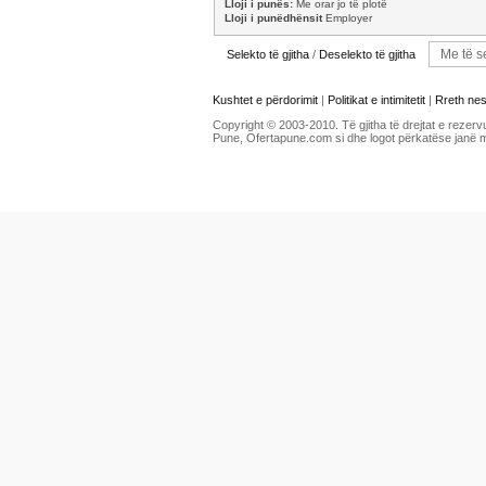
Lloji i punës:
Me orar jo të plotë
Lloji i punëdhënsit
Employer
Selekto të gjitha
/
Deselekto të gjitha
Kushtet e përdorimit
|
Politikat e intimitetit
|
Rreth ne
Copyright © 2003-2010. Të gjitha të drejtat e rezerv
Pune, Ofertapune.com si dhe logot përkatëse janë 