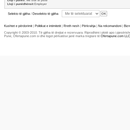
Lloji i punës:
Me orar të plotë
Lloji i punëdhënsit
Employer
Selekto të gjitha
/
Deselekto të gjitha
Kushtet e përdorimit
|
Politikat e intimitetit
|
Rreth nesh
|
Përkrahja
|
Na rekomandoni
|
Bizn
Copyright © 2003-2010. Të gjitha të drejtat e rezervuara. Riprodhimi i plotë apo i pjesër
Pune, Ofertapune.com si dhe logot përkatëse janë marka tregtare të
Ofertapune.com LL