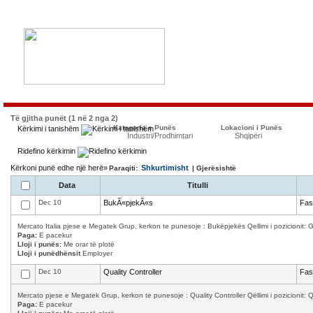
Të gjitha punët (1 në 2 nga 2)
Kategoria e Punës
Lokacioni i Punës
Kërkimi i tanishëm
Industri/Prodhimtari
Shqipëri
Ridefino kërkimin
Kërkoni punë edhe një herë»
Shkurtimisht
Paraqiti:
| Gjerësishtë
Data
Titulli
Dec 10
BukÃ«pjekÃ«s
Fas
Mercato Italia pjese e Megatek Grup, kerkon te punesoje : Bukëpjekës Qellimi i pozicionit: Ga
Paga:
E pacekur
Lloji i punës:
Me orar të plotë
Lloji i punëdhënsit
Employer
Dec 10
Quality Controller
Fas
Mercato pjese e Megatek Grup, kerkon te punesoje : Quality Controller Qëllimi i pozicionit: Qula
Paga:
E pacekur