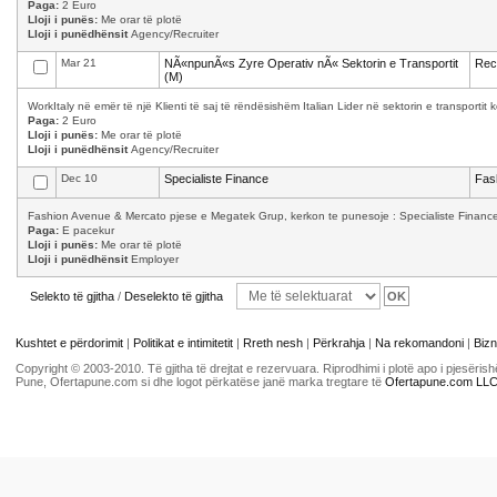
Paga:
2 Euro
Lloji i punës:
Me orar të plotë
Lloji i punëdhënsit
Agency/Recruiter
Mar 21
NÃ«npunÃ«s Zyre Operativ nÃ« Sektorin e Transportit
Recr
(M)
WorkItaly në emër të një Klienti të saj të rëndësishëm Italian Lider në sektorin e transporti
Paga:
2 Euro
Lloji i punës:
Me orar të plotë
Lloji i punëdhënsit
Agency/Recruiter
Dec 10
Specialiste Finance
Fas
Fashion Avenue & Mercato pjese e Megatek Grup, kerkon te punesoje : Specialiste Finance K
Paga:
E pacekur
Lloji i punës:
Me orar të plotë
Lloji i punëdhënsit
Employer
Selekto të gjitha
/
Deselekto të gjitha
Kushtet e përdorimit
|
Politikat e intimitetit
|
Rreth nesh
|
Përkrahja
|
Na rekomandoni
|
Bizn
Copyright © 2003-2010. Të gjitha të drejtat e rezervuara. Riprodhimi i plotë apo i pjesër
Pune, Ofertapune.com si dhe logot përkatëse janë marka tregtare të
Ofertapune.com LL