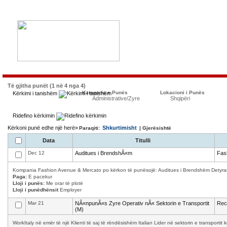
Të gjitha punët (1 në 4 nga 4)
Kategoria e Punës
Lokacioni i Punës
Kërkimi i tanishëm
Administrative/Zyre
Shqipëri
Ridefino kërkimin
Kërkoni punë edhe një herë»
Shkurtimisht
Paraqiti:
| Gjerësishtë
Data
Titulli
Dec 12
Auditues i BrendshÃ«m
Fas
Kompania Fashion Avenue & Mercato po kërkon të punësojë: Auditues i Brendshëm Detyrat 
Paga:
E pacekur
Lloji i punës:
Me orar të plotë
Lloji i punëdhënsit
Employer
Mar 21
NÃ«npunÃ«s Zyre Operativ nÃ« Sektorin e Transportit
Recr
(M)
WorkItaly në emër të një Klienti të saj të rëndësishëm Italian Lider në sektorin e transporti