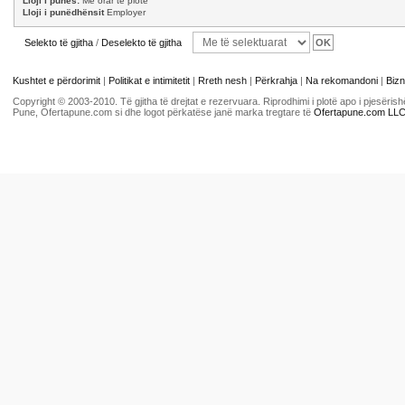
Lloji i punës:
Me orar të plotë
Lloji i punëdhënsit
Employer
Selekto të gjitha
/
Deselekto të gjitha
Kushtet e përdorimit
|
Politikat e intimitetit
|
Rreth nesh
|
Përkrahja
|
Na rekomandoni
|
Bizn
Copyright © 2003-2010. Të gjitha të drejtat e rezervuara. Riprodhimi i plotë apo i pjesër
Pune, Ofertapune.com si dhe logot përkatëse janë marka tregtare të
Ofertapune.com LL