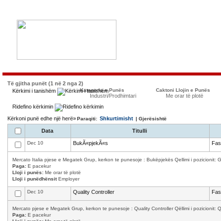
Të gjitha punët (1 në 2 nga 2)
Kategoria e Punës
Caktoni Llojin e Punës
Kërkimi i tanishëm
Industri/Prodhimtari
Me orar të plotë
Ridefino kërkimin
Kërkoni punë edhe një herë»
Shkurtimisht
Paraqiti:
| Gjerësishtë
Data
Titulli
Dec 10
BukÃ«pjekÃ«s
Fas
Mercato Italia pjese e Megatek Grup, kerkon te punesoje : Bukëpjekës Qellimi i pozicionit: Ga
Paga:
E pacekur
Lloji i punës:
Me orar të plotë
Lloji i punëdhënsit
Employer
Dec 10
Quality Controller
Fas
Mercato pjese e Megatek Grup, kerkon te punesoje : Quality Controller Qëllimi i pozicionit: Qula
Paga:
E pacekur