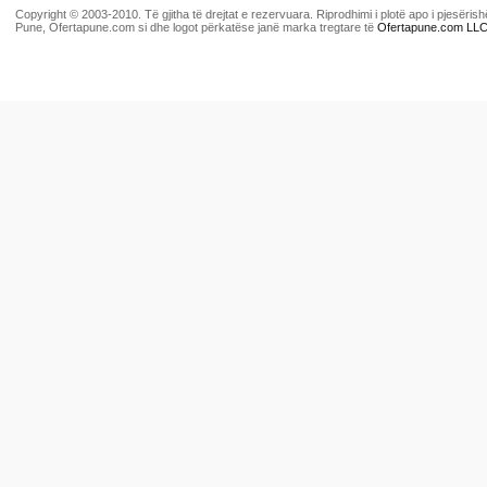
Copyright © 2003-2010. Të gjitha të drejtat e rezervuara. Riprodhimi i plotë apo i pjesër
Pune, Ofertapune.com si dhe logot përkatëse janë marka tregtare të
Ofertapune.com LL