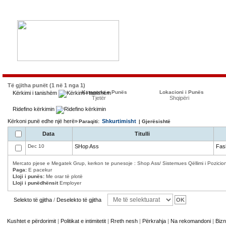
Të gjitha punët (1 në 1 nga 1)
Kategoria e Punës
Lokacioni i Punës
Kërkimi i tanishëm
Tjetër
Shqipëri
Ridefino kërkimin
Kërkoni punë edhe një herë»
Shkurtimisht
Paraqiti:
| Gjerësishtë
Data
Titulli
Dec 10
SHop Ass
Fas
Mercato pjese e Megatek Grup, kerkon te punesoje : Shop Ass/ Sistemues Qëllimi i Pozicioni
Paga:
E pacekur
Lloji i punës:
Me orar të plotë
Lloji i punëdhënsit
Employer
Selekto të gjitha
/
Deselekto të gjitha
Kushtet e përdorimit
|
Politikat e intimitetit
|
Rreth nesh
|
Përkrahja
|
Na rekomandoni
|
Bizn