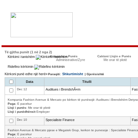
Të gjitha punët (1 në 2 nga 2)
Kategoria e Punës
Caktoni Llojin e Punës
Kërkimi i tanishëm
Administrative/Zyre
Me orar të plotë
Ridefino kërkimin
Kërkoni punë edhe një herë»
Shkurtimisht
Paraqiti:
| Gjerësishtë
Data
Titulli
Dec 12
Auditues i BrendshÃ«m
Fas
Kompania Fashion Avenue & Mercato po kërkon të punësojë: Auditues i Brendshëm Detyrat 
Paga:
E pacekur
Lloji i punës:
Me orar të plotë
Lloji i punëdhënsit
Employer
Dec 10
Specialiste Finance
Fas
Fashion Avenue & Mercato pjese e Megatek Grup, kerkon te punesoje : Specialiste Finance K
Paga:
E pacekur