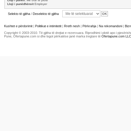
Lloji i punës:
Me orar të plotë
Lloji i punëdhënsit
Employer
Selekto të gjitha
/
Deselekto të gjitha
Kushtet e përdorimit
|
Politikat e intimitetit
|
Rreth nesh
|
Përkrahja
|
Na rekomandoni
|
Bizn
Copyright © 2003-2010. Të gjitha të drejtat e rezervuara. Riprodhimi i plotë apo i pjesër
Pune, Ofertapune.com si dhe logot përkatëse janë marka tregtare të
Ofertapune.com LL