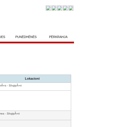
UES
PUNËDHËNËS
PËRKRAHJA
Lokacioni
rÃ«s - ShqipÃ«ri
res - ShqipÃ«ri