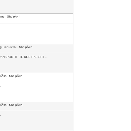
res - ShqipÃ«ri
gu industrial - ShqipÃ«ri
PORTIT -TE DIJE ITALISHT ...
rÃ«s - ShqipÃ«ri
.
rÃ«s - ShqipÃ«ri
.