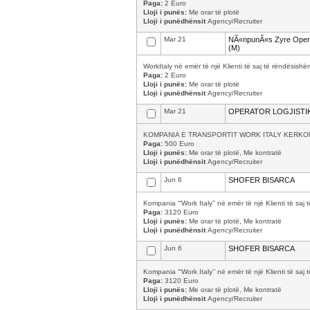
Paga:
2 Euro
Lloji i punës:
Me orar të plotë
Lloji i punëdhënsit
Agency/Recruiter
Mar 21
NÃ«npunÃ«s Zyre Operat
(M)
WorkItaly në emër të një Klienti të saj të rëndësishë
Paga:
2 Euro
Lloji i punës:
Me orar të plotë
Lloji i punëdhënsit
Agency/Recruiter
Mar 21
OPERATOR LOGJISTI
KOMPANIA E TRANSPORTIT WORK ITALY KERKON 
Paga:
500 Euro
Lloji i punës:
Me orar të plotë, Me kontratë
Lloji i punëdhënsit
Agency/Recruiter
Jun 6
SHOFER BISARCA
Kompania “‘Work Italy’’ në emër të një Klienti të s
Paga:
3120 Euro
Lloji i punës:
Me orar të plotë, Me kontratë
Lloji i punëdhënsit
Agency/Recruiter
Jun 6
SHOFER BISARCA
Kompania “‘Work Italy’’ në emër të një Klienti të s
Paga:
3120 Euro
Lloji i punës:
Me orar të plotë, Me kontratë
Lloji i punëdhënsit
Agency/Recruiter