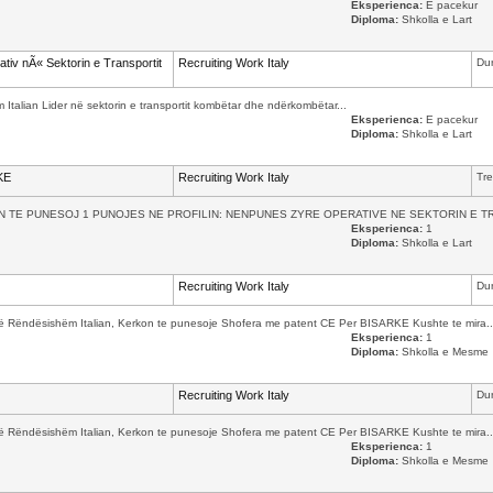
Eksperienca:
E pacekur
Diploma:
Shkolla e Lart
iv nÃ« Sektorin e Transportit
Recruiting Work Italy
Dur
m Italian Lider në sektorin e transportit kombëtar dhe ndërkombëtar...
Eksperienca:
E pacekur
Diploma:
Shkolla e Lart
KE
Recruiting Work Italy
Tre
TE PUNESOJ 1 PUNOJES NE PROFILIN: NENPUNES ZYRE OPERATIVE NE SEKTORIN E TRANS
Eksperienca:
1
Diploma:
Shkolla e Lart
Recruiting Work Italy
Dur
aj të Rëndësishëm Italian, Kerkon te punesoje Shofera me patent CE Per BISARKE Kushte te mira..
Eksperienca:
1
Diploma:
Shkolla e Mesme
Recruiting Work Italy
Dur
aj të Rëndësishëm Italian, Kerkon te punesoje Shofera me patent CE Per BISARKE Kushte te mira..
Eksperienca:
1
Diploma:
Shkolla e Mesme