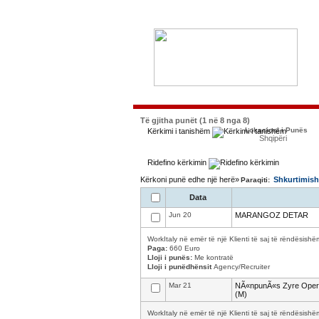
Të gjitha punët (1 në 8 nga 8)
Lokacioni i Punës
Kërkimi i tanishëm
Shqipëri
Ridefino kërkimin
Kërkoni punë edhe një herë»
Shkurtimish
Paraqiti:
Data
Jun 20
MARANGOZ DETAR
WorkItaly në emër të një Klienti të saj të rëndësishë
Paga:
660 Euro
Lloji i punës:
Me kontratë
Lloji i punëdhënsit
Agency/Recruiter
Mar 21
NÃ«npunÃ«s Zyre Operat
(M)
WorkItaly në emër të një Klienti të saj të rëndësishë