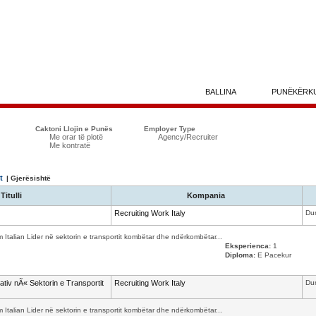
BALLINA
PUNËKËRK
Caktoni Llojin e Punës
Employer Type
Me orar të plotë
Agency/Recruiter
Me kontratë
t
| Gjerësishtë
Titulli
Kompania
Recruiting Work Italy
Dur
m Italian Lider në sektorin e transportit kombëtar dhe ndërkombëtar...
Eksperienca:
1
Diploma:
E Pacekur
iv nÃ« Sektorin e Transportit
Recruiting Work Italy
Dur
m Italian Lider në sektorin e transportit kombëtar dhe ndërkombëtar...