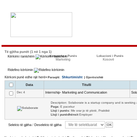
Të gjitha punët (1 në 1 nga 1)
Kategoria e Punës
Lokacioni i Punës
Kërkimi i tanishëm
Marketing
Kosovë
Ridefino kërkimin
Kërkoni punë edhe një herë»
Shkurtimisht
Paraqiti:
| Gjerësishtë
Data
Titulli
Dec 4
Internship- Marketing and Communication
Sol
Description: Solaborate is a startup company and is seeking a
Paga:
E pacekur
Lloji i punës:
Me orar jo të plotë, Praktikë
Lloji i punëdhënsit
Employer
Selekto të gjitha
/
Deselekto të gjitha