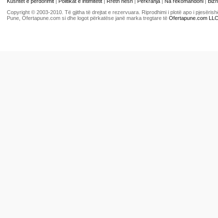
Kushtet e përdorimit
|
Politikat e intimitetit
|
Rreth nesh
|
Përkrahja
|
Na rekomandoni
|
Bizn
Copyright © 2003-2010. Të gjitha të drejtat e rezervuara. Riprodhimi i plotë apo i pjesër
Pune, Ofertapune.com si dhe logot përkatëse janë marka tregtare të
Ofertapune.com LL