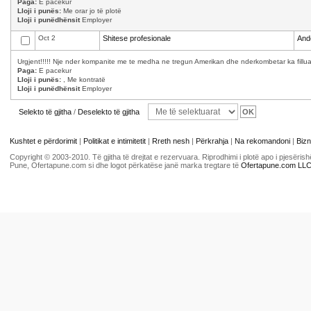
Paga:
E pacekur
Lloji i punës:
Me orar jo të plotë
Lloji i punëdhënsit
Employer
Oct 2
Shitese profesionale
And
Urgjent!!!!! Nje nder kompanite me te medha ne tregun Amerikan dhe nderkombetar ka filluar 
Paga:
E pacekur
Lloji i punës:
, Me kontratë
Lloji i punëdhënsit
Employer
Selekto të gjitha
/
Deselekto të gjitha
Kushtet e përdorimit
|
Politikat e intimitetit
|
Rreth nesh
|
Përkrahja
|
Na rekomandoni
|
Bizn
Copyright © 2003-2010. Të gjitha të drejtat e rezervuara. Riprodhimi i plotë apo i pjesër
Pune, Ofertapune.com si dhe logot përkatëse janë marka tregtare të
Ofertapune.com LL