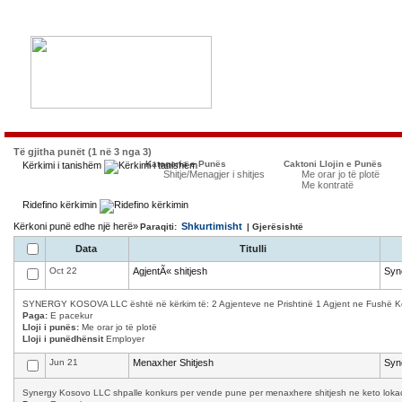
Të gjitha punët (1 në 3 nga 3)
Kategoria e Punës
Caktoni Llojin e Punës
Kërkimi i tanishëm
Shitje/Menagjer i shitjes
Me orar jo të plotë
Me kontratë
Ridefino kërkimin
Kërkoni punë edhe një herë»
Shkurtimisht
Paraqiti:
| Gjerësishtë
Data
Titulli
Oct 22
AgjentÃ« shitjesh
Syn
SYNERGY KOSOVA LLC është në kërkim të: 2 Agjenteve ne Prishtinë 1 Agjent ne Fushë Kosov
Paga:
E pacekur
Lloji i punës:
Me orar jo të plotë
Lloji i punëdhënsit
Employer
Jun 21
Menaxher Shitjesh
Syn
Synergy Kosovo LLC shpalle konkurs per vende pune per menaxhere shitjesh ne keto lokacion