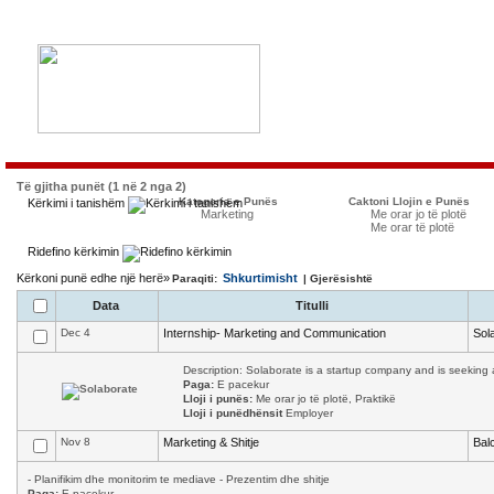
Të gjitha punët (1 në 2 nga 2)
Kategoria e Punës
Caktoni Llojin e Punës
Kërkimi i tanishëm
Marketing
Me orar jo të plotë
Me orar të plotë
Ridefino kërkimin
Kërkoni punë edhe një herë»
Shkurtimisht
Paraqiti:
| Gjerësishtë
Data
Titulli
Dec 4
Internship- Marketing and Communication
Sol
Description: Solaborate is a startup company and is seeking a
Paga:
E pacekur
Lloji i punës:
Me orar jo të plotë, Praktikë
Lloji i punëdhënsit
Employer
Nov 8
Marketing & Shitje
Bal
- Planifikim dhe monitorim te mediave - Prezentim dhe shitje
Paga:
E pacekur