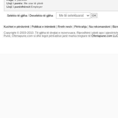
Lloji i punës:
Me orar të plotë
Lloji i punëdhënsit
Employer
Selekto të gjitha
/
Deselekto të gjitha
Kushtet e përdorimit
|
Politikat e intimitetit
|
Rreth nesh
|
Përkrahja
|
Na rekomandoni
|
Bizn
Copyright © 2003-2010. Të gjitha të drejtat e rezervuara. Riprodhimi i plotë apo i pjesër
Pune, Ofertapune.com si dhe logot përkatëse janë marka tregtare të
Ofertapune.com LL