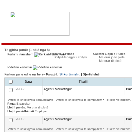
Të gjitha punët (1 në 8 nga 8)
Kategoria e Punës
Caktoni Llojin e Punës
Kërkimi i tanishëm
Shitje/Menagjer i shitjes
Me orar jo të plotë
Me orar të plotë
Ridefino kërkimin
Kërkoni punë edhe një herë»
Shkurtimisht
Paraqiti:
| Gjerësishtë
Data
Titulli
Jul 10
Agjent i Marketingut
Bal
-Aftësi të shkëlqyera komunikative. -Aftesi te shkelqyera te kompjuterit • Të ketë vetëbesim, 
Paga:
E pacekur
Lloji i punës:
Me orar të plotë
Lloji i punëdhënsit
Employer
Jul 10
Agjent i Marketingut
Bal
-Aftësi të shkëlqyera komunikative. -Aftesi te shkelqyera te kompjuterit • Të ketë vetëbesim, 