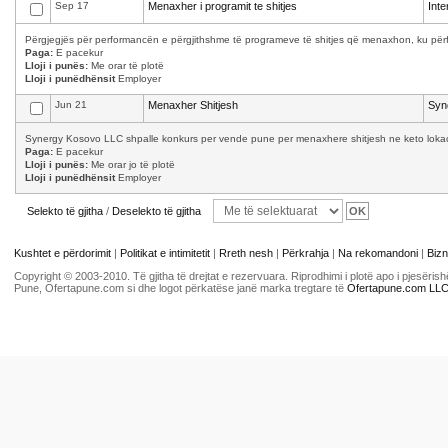
Sep 17
Menaxher i programit te shitjes
Int
Përgjegjës për performancën e përgjithshme të programeve të shitjes që menaxhon, ku përfsh
Paga:
E pacekur
Lloji i punës:
Me orar të plotë
Lloji i punëdhënsit
Employer
Jun 21
Menaxher Shitjesh
Syn
Synergy Kosovo LLC shpalle konkurs per vende pune per menaxhere shitjesh ne keto lokacion
Paga:
E pacekur
Lloji i punës:
Me orar jo të plotë
Lloji i punëdhënsit
Employer
Selekto të gjitha
/
Deselekto të gjitha
Kushtet e përdorimit
|
Politikat e intimitetit
|
Rreth nesh
|
Përkrahja
|
Na rekomandoni
|
Bizn
Copyright © 2003-2010. Të gjitha të drejtat e rezervuara. Riprodhimi i plotë apo i pjesër
Pune, Ofertapune.com si dhe logot përkatëse janë marka tregtare të
Ofertapune.com LL