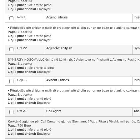
Paga:
E pacekur
Lloji i punës:
Me orar të plotë
Lloji i punëdhënsit
Employer
Nov 13
Agjent i shitjes
Int
• Përgjegjës për shitjen e mallit të programit për të cilin punon ne baze te planit te caktuar 
Paga:
E pacekur
Lloji i punës:
Me orar të plotë
Lloji i punëdhënsit
Employer
Oct 22
AgjentÃ« shitjesh
Syn
SYNERGY KOSOVA LLC është në kërkim të: 2 Agjenteve ne Prishtinë 1 Agjent ne Fushë Kosov
Paga:
E pacekur
Lloji i punës:
Me orar jo të plotë
Lloji i punëdhënsit
Employer
Sep 17
Axhent i shitjes
Int
• Përgjegjës për shitjen e mallit të programit për të cilin punon ne baze te planit te caktuar 
Paga:
E pacekur
Lloji i punës:
Me orar të plotë
Lloji i punëdhënsit
Employer
Oct 27
Call Agent
Xact
Kerkojmë agjent/e për Call Center te gjuhes Gjermane. ( Paga Fikse ) Përshkrimi i punës: Cal
Paga:
750 Euro
Lloji i punës:
Me orar të plotë
Lloji i punëdhënsit
Employer