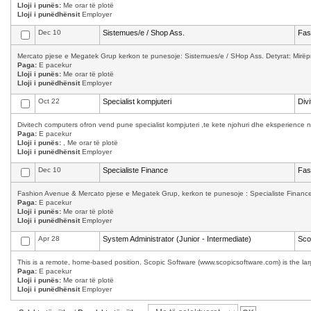
Lloji i punës:
Me orar të plotë
Lloji i punëdhënsit
Employer
Dec 10
Sistemues/e / Shop Ass.
Fas
Mercato pjese e Megatek Grup kerkon te punesoje: Sistemues/e / SHop Ass. Detyrat: Mirëpret
Paga:
E pacekur
Lloji i punës:
Me orar të plotë
Lloji i punëdhënsit
Employer
Oct 22
Specialist kompjuteri
Div
Divitech computers ofron vend pune specialist kompjuteri ,te kete njohuri dhe eksperience n
Paga:
E pacekur
Lloji i punës:
, Me orar të plotë
Lloji i punëdhënsit
Employer
Dec 10
Specialiste Finance
Fas
Fashion Avenue & Mercato pjese e Megatek Grup, kerkon te punesoje : Specialiste Finance K
Paga:
E pacekur
Lloji i punës:
Me orar të plotë
Lloji i punëdhënsit
Employer
Apr 28
System Administrator (Junior - Intermediate)
Sco
This is a remote, home-based position. Scopic Software (www.scopicsoftware.com) is the larg
Paga:
E pacekur
Lloji i punës:
Me orar të plotë
Lloji i punëdhënsit
Employer