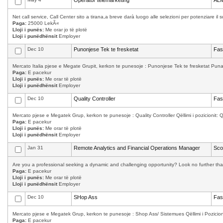
Operator telemarketing
AL
Net call service, Call Center sito a tirana,a breve darà luogo alle selezioni per potenziare il 
Paga:
25000 LekÃ«
Lloji i punës:
Me orar jo të plotë
Lloji i punëdhënsit
Employer
Dec 10
Punonjese Tek te fresketat
Fas
Mercato Italia pjese e Megate Grupit, kerkon te punesoje : Punonjese Tek te fresketat Puna 
Paga:
E pacekur
Lloji i punës:
Me orar të plotë
Lloji i punëdhënsit
Employer
Dec 10
Quality Controller
Fas
Mercato pjese e Megatek Grup, kerkon te punesoje : Quality Controller Qëllimi i pozicionit: Qula
Paga:
E pacekur
Lloji i punës:
Me orar të plotë
Lloji i punëdhënsit
Employer
Jan 31
Remote Analytics and Financial Operations Manager
Sco
Are you a professional seeking a dynamic and challenging opportunity? Look no further than 
Paga:
E pacekur
Lloji i punës:
Me orar të plotë
Lloji i punëdhënsit
Employer
Dec 10
SHop Ass
Fas
Mercato pjese e Megatek Grup, kerkon te punesoje : Shop Ass/ Sistemues Qëllimi i Pozicioni
Paga:
E pacekur