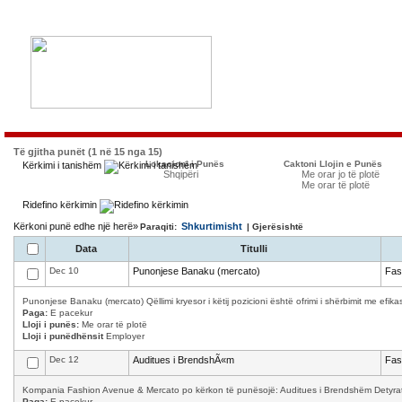
Të gjitha punët (1 në 15 nga 15)
Lokacioni i Punës
Caktoni Llojin e Punës
Kërkimi i tanishëm
Shqipëri
Me orar jo të plotë
Me orar të plotë
Ridefino kërkimin
Kërkoni punë edhe një herë»
Shkurtimisht
Paraqiti:
| Gjerësishtë
Data
Titulli
Dec 10
Punonjese Banaku (mercato)
Fas
Punonjese Banaku (mercato) Qëllimi kryesor i këtij pozicioni është ofrimi i shërbimit me efika
Paga:
E pacekur
Lloji i punës:
Me orar të plotë
Lloji i punëdhënsit
Employer
Dec 12
Auditues i BrendshÃ«m
Fas
Kompania Fashion Avenue & Mercato po kërkon të punësojë: Auditues i Brendshëm Detyrat 
Paga:
E pacekur