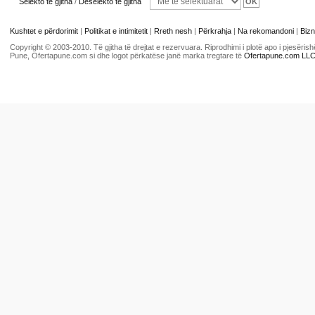
Selekto të gjitha
/
Deselekto të gjitha
Kushtet e përdorimit
|
Politikat e intimitetit
|
Rreth nesh
|
Përkrahja
|
Na rekomandoni
|
Bizn
Copyright © 2003-2010. Të gjitha të drejtat e rezervuara. Riprodhimi i plotë apo i pjesër
Pune, Ofertapune.com si dhe logot përkatëse janë marka tregtare të
Ofertapune.com LL