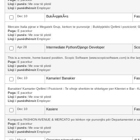
Lloji i punës:
Me orar të plotë
Lloji i punëdhënsit
Employer
Dec 10
BukÃ«pjekÃ«s
Fas
Mercato Italia pjese e Megatek Grup, kerkon te punesoje : Bukëpjekës Qellimi i pozicionit: Ga
Paga:
E pacekur
Lloji i punës:
Me orar të plotë
Lloji i punëdhënsit
Employer
Apr 28
Intermediate Python/Django Developer
Sco
This is a remote, home-based position. Scopic Software (www.scopicsoftware.com) is the larg
Paga:
E pacekur
Lloji i punës:
Me orar të plotë
Lloji i punëdhënsit
Employer
Dec 10
Kamarier/ Banakier
Fas
Banakier/ Kamarier Qellimi I Pozicionit : Te ofroje sherbim te shkelqyer per Klientet e Bar - K
Paga:
E pacekur
Lloji i punës:
Me orar të plotë
Lloji i punëdhënsit
Employer
Dec 10
Kasiere
Fas
Kompania FASHION AVENUE & MERCATO po kërkon nje punonjës për Departamentet e saj: Kas
Paga:
E pacekur
Lloji i punës:
Me orar të plotë
Lloji i punëdhënsit
Employer
May 4