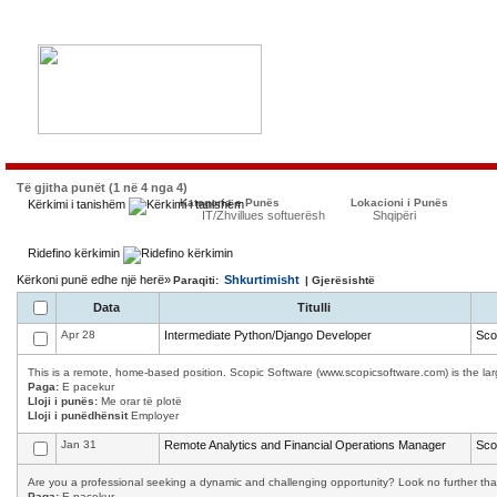
Të gjitha punët (1 në 4 nga 4)
Kategoria e Punës
Lokacioni i Punës
Kërkimi i tanishëm
IT/Zhvillues softuerësh
Shqipëri
Ridefino kërkimin
Kërkoni punë edhe një herë»
Shkurtimisht
Paraqiti:
| Gjerësishtë
Data
Titulli
Apr 28
Intermediate Python/Django Developer
Sco
This is a remote, home-based position. Scopic Software (www.scopicsoftware.com) is the larg
Paga:
E pacekur
Lloji i punës:
Me orar të plotë
Lloji i punëdhënsit
Employer
Jan 31
Remote Analytics and Financial Operations Manager
Sco
Are you a professional seeking a dynamic and challenging opportunity? Look no further than 
Paga:
E pacekur