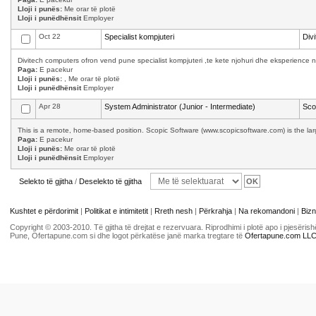
Lloji i punës:
Me orar të plotë
Lloji i punëdhënsit
Employer
Oct 22
Specialist kompjuteri
Div
Divitech computers ofron vend pune specialist kompjuteri ,te kete njohuri dhe eksperience n
Paga:
E pacekur
Lloji i punës:
, Me orar të plotë
Lloji i punëdhënsit
Employer
Apr 28
System Administrator (Junior - Intermediate)
Sco
This is a remote, home-based position. Scopic Software (www.scopicsoftware.com) is the larg
Paga:
E pacekur
Lloji i punës:
Me orar të plotë
Lloji i punëdhënsit
Employer
Selekto të gjitha
/
Deselekto të gjitha
Kushtet e përdorimit
|
Politikat e intimitetit
|
Rreth nesh
|
Përkrahja
|
Na rekomandoni
|
Bizn
Copyright © 2003-2010. Të gjitha të drejtat e rezervuara. Riprodhimi i plotë apo i pjesër
Pune, Ofertapune.com si dhe logot përkatëse janë marka tregtare të
Ofertapune.com LL