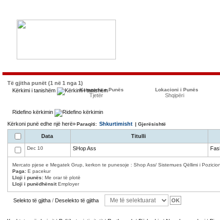
Të gjitha punët (1 në 1 nga 1)
Kategoria e Punës
Lokacioni i Punës
Kërkimi i tanishëm
Tjetër
Shqipëri
Ridefino kërkimin
Kërkoni punë edhe një herë»
Shkurtimisht
Paraqiti:
| Gjerësishtë
Data
Titulli
Dec 10
SHop Ass
Fas
Mercato pjese e Megatek Grup, kerkon te punesoje : Shop Ass/ Sistemues Qëllimi i Pozicioni
Paga:
E pacekur
Lloji i punës:
Me orar të plotë
Lloji i punëdhënsit
Employer
Selekto të gjitha
/
Deselekto të gjitha