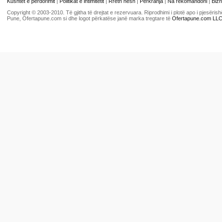
Kushtet e përdorimit
|
Politikat e intimitetit
|
Rreth nesh
|
Përkrahja
|
Na rekomandoni
|
Bizn
Copyright © 2003-2010. Të gjitha të drejtat e rezervuara. Riprodhimi i plotë apo i pjesër
Pune, Ofertapune.com si dhe logot përkatëse janë marka tregtare të
Ofertapune.com LL