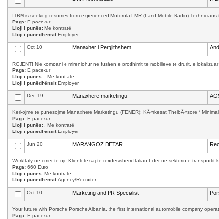
ITBM is seeking resumes from experienced Motorola LMR (Land Mobile Radio) Technicians to w
Paga:
E pacekur
Lloji i punës:
Me kontratë
Lloji i punëdhënsit
Employer
Oct 10
Manaxher i Pergjithshem
And
RGJENT! Nje kompani e mirenjohur ne fushen e prodhimit te mobiljeve te drurit, e lokalizuar
Paga:
E pacekur
Lloji i punës:
, Me kontratë
Lloji i punëdhënsit
Employer
Dec 19
Manaxhere marketingu
AGS
Kerkojme te punesojme Manaxhere Marketingu (FEMER): KÃ«rkesat ThelbÃ«sore * Minimalisht
Paga:
E pacekur
Lloji i punës:
, Me kontratë
Lloji i punëdhënsit
Employer
Jun 20
MARANGOZ DETAR
Rec
WorkItaly në emër të një Klienti të saj të rëndësishëm Italian Lider në sektorin e transporti
Paga:
660 Euro
Lloji i punës:
Me kontratë
Lloji i punëdhënsit
Agency/Recruiter
Oct 10
Marketing and PR Specialist
Por
Your future with Porsche Porsche Albania, the first international automobile company operati
Paga:
E pacekur