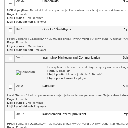
Oct 22
Ekonomiste
N.C
NCE shpk (Firme Ndertimi) kerkon te punesoje Ekonomiste per mbajtjen e kontabilitetit te saj.
Paga:
E pacekur
Lloji i punës:
, Me kontratë
Lloji i punëdhënsit
Employer
Oct 16
Gazetar/PÃ«rkthyes
Rrj
RRjeti Ballkanik i GazetarisÃ« hulumtuese shpall kÃ«tÃ« vend tÃ« lirÃ« pune: Gazetar/PÃ«
Paga:
E pacekur
Lloji i punës:
, Me kontratë
Lloji i punëdhënsit
Employer
Dec 4
Internship- Marketing and Communication
Sol
Description: Solaborate is a startup company and is seeking a
Paga:
E pacekur
Lloji i punës:
Me orar jo të plotë, Praktikë
Lloji i punëdhënsit
Employer
Oct 5
Kamarier
Ber
Hotel "Bermon" kerkon per nevojat e saja nje kamarier me pervoje pune. Te jete djem i shkath
Paga:
E pacekur
Lloji i punës:
, Me kontratë
Lloji i punëdhënsit
Employer
Oct 16
Kameraman/Gazetar praktikant
Rrj
RRjeti Ballkanik i GazetarisÃ« hulumtuese shpall kÃ«tÃ« vend tÃ« lirÃ« pune: Kameraman/
Paga:
E pacekur