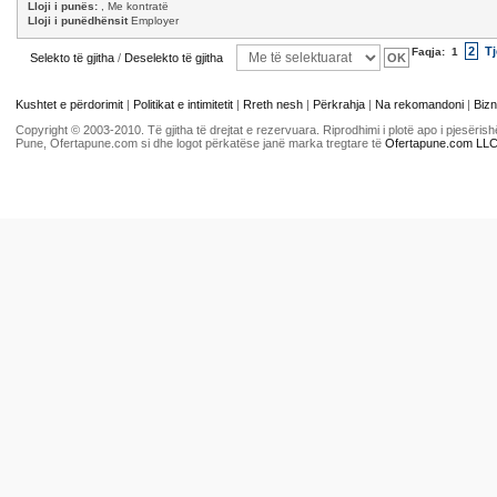
Lloji i punës:
, Me kontratë
Lloji i punëdhënsit
Employer
2
Tj
Faqja:
1
Selekto të gjitha
/
Deselekto të gjitha
Kushtet e përdorimit
|
Politikat e intimitetit
|
Rreth nesh
|
Përkrahja
|
Na rekomandoni
|
Bizn
Copyright © 2003-2010. Të gjitha të drejtat e rezervuara. Riprodhimi i plotë apo i pjesër
Pune, Ofertapune.com si dhe logot përkatëse janë marka tregtare të
Ofertapune.com LL