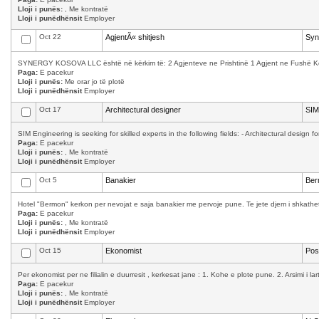
Lloji i punës:
, Me kontratë
Lloji i punëdhënsit
Employer
Oct 22
AgjentÃ« shitjesh
Syn
SYNERGY KOSOVA LLC është në kërkim të: 2 Agjenteve ne Prishtinë 1 Agjent ne Fushë Kosov
Paga:
E pacekur
Lloji i punës:
Me orar jo të plotë
Lloji i punëdhënsit
Employer
Oct 17
Architectural designer
SIM
SIM Engineering is seeking for skilled experts in the following fields: - Architectural design f
Paga:
E pacekur
Lloji i punës:
, Me kontratë
Lloji i punëdhënsit
Employer
Oct 5
Banakier
Ber
Hotel "Bermon" kerkon per nevojat e saja banakier me pervoje pune. Te jete djem i shkathet,
Paga:
E pacekur
Lloji i punës:
, Me kontratë
Lloji i punëdhënsit
Employer
Oct 15
Ekonomist
Pos
Per ekonomist per ne filialin e duurresit , kerkesat jane : 1. Kohe e plote pune. 2. Arsimi i la
Paga:
E pacekur
Lloji i punës:
, Me kontratë
Lloji i punëdhënsit
Employer