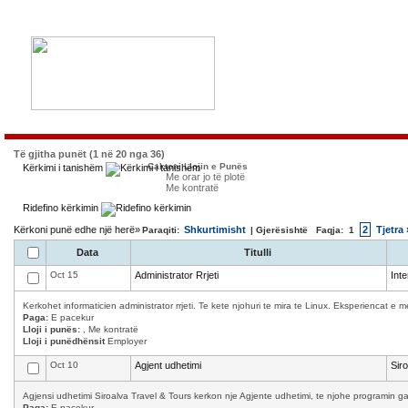
Të gjitha punët (1 në 20 nga 36)
Caktoni Llojin e Punës
Kërkimi i tanishëm
Me orar jo të plotë
Me kontratë
Ridefino kërkimin
Kërkoni punë edhe një herë»
Shkurtimisht
2
Tjetra 
Paraqiti:
| Gjerësishtë Faqja:
1
Data
Titulli
Oct 15
Administrator Rrjeti
Int
Kerkohet informaticien administrator rrjeti. Te kete njohuri te mira te Linux. Eksperiencat 
Paga:
E pacekur
Lloji i punës:
, Me kontratë
Lloji i punëdhënsit
Employer
Oct 10
Agjent udhetimi
Sir
Agjensi udhetimi Siroalva Travel & Tours kerkon nje Agjente udhetimi, te njohe programin ga
Paga:
E pacekur