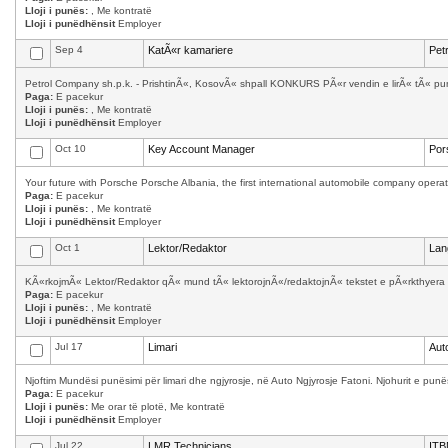
Lloji i punës:
, Me kontratë
Lloji i punëdhënsit
Employer
Sep 4
KatÃ«r kamariere
Pet
Petrol Company sh.p.k. - PrishtinÃ«, KosovÃ« shpall KONKURS PÃ«r vendin e lirÃ« tÃ« punÃ
Paga:
E pacekur
Lloji i punës:
, Me kontratë
Lloji i punëdhënsit
Employer
Oct 10
Key Account Manager
Por
Your future with Porsche Porsche Albania, the first international automobile company operati
Paga:
E pacekur
Lloji i punës:
, Me kontratë
Lloji i punëdhënsit
Employer
Oct 1
Lektor/Redaktor
Lan
KÃ«rkojmÃ« Lektor/Redaktor qÃ« mund tÃ« lektorojnÃ«/redaktojnÃ« tekstet e pÃ«rkthyera 
Paga:
E pacekur
Lloji i punës:
, Me kontratë
Lloji i punëdhënsit
Employer
Jul 17
Limari
Aut
Njoftim Mundësi punësimi për limari dhe ngjyrosje, në Auto Ngjyrosje Fatoni. Njohurit e punës
Paga:
E pacekur
Lloji i punës:
Me orar të plotë, Me kontratë
Lloji i punëdhënsit
Employer
Jul 22
LMR Technicians
ITB